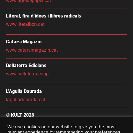
www.tigredepaper.cat
Literal, fira d’idees i llibres radicals
www.literalbcn.cat
Catarsi Magazín
www.catarsimagazin.cat
Bellaterra Edicions
www.bellaterra.coop
L’Agulla Daurada
lagulladaurada.cat
© KULT 2026
Condicions Generals de Contractació
We use cookies on our website to give you the most
relevant experience by remembering your preferences
Avís Legal i Política De Privacitat