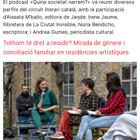
El podcast «Quina societat narrem?» va reunir diversos
perfils del circuit literari català, amb la participació
d’Aissata M’ballo, editora de Jaŋde; Irene Jaume,
llibretera de La Ciutat Invisible; Núria Bendicho,
escriptora; i Andrea Gumes, periodista cultural.
Tothom té dret a residir? Mirada de gènere i
conciliació familiar en residències artístiques