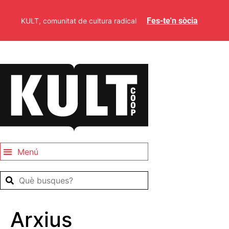
Fes-te'n sòcia
KULT, comunitat de cultura radical
Arxius