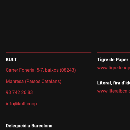
KULT
Tigre de Paper
www.tigredepap
Carrer Foneria, 5-7, baixos (08243)
Manresa (Països Catalans)
Literal, fira d’i
www.literalbcn.
93 742 26 83
info@kult.coop
Delegació a Barcelona