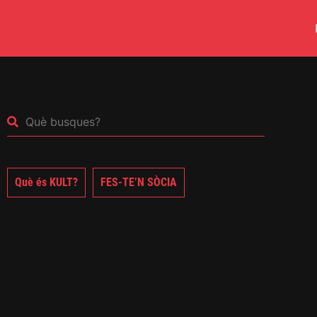
Què és KULT?
FES-TE’N SÒCIA