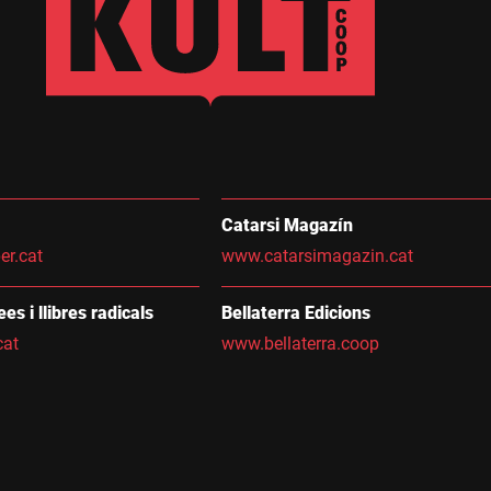
Catarsi Magazín
er.cat
www.catarsimagazin.cat
dees i llibres radicals
Bellaterra Edicions
cat
www.bellaterra.coop