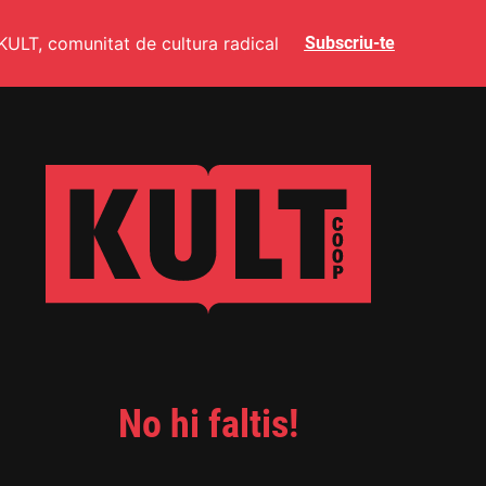
KULT, comunitat de cultura radical
Subscriu-te
No hi faltis!