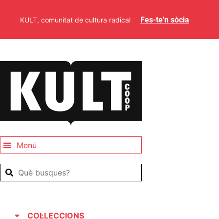
Fes-te'n sòcia
KULT, comunitat de cultura radical
COL·LECCIONS