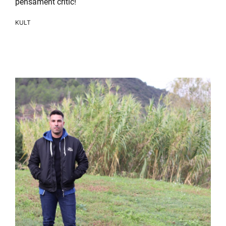
pensament crític!
KULT