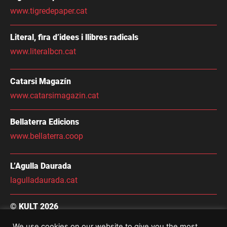
www.tigredepaper.cat
Literal, fira d’idees i llibres radicals
www.literalbcn.cat
Catarsi Magazín
www.catarsimagazin.cat
Bellaterra Edicions
www.bellaterra.coop
L’Agulla Daurada
lagulladaurada.cat
© KULT 2026
Condicions Generals de Contractació
We use cookies on our website to give you the most