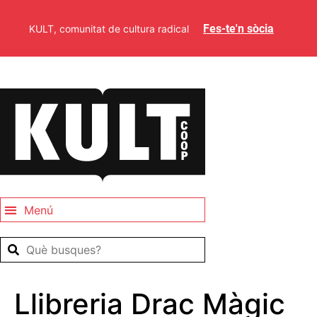
Fes-te'n sòcia
KULT, comunitat de cultura radical
Llibreria Drac Màgic