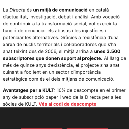
La
Directa
és
un mitjà de comunicació
en català
d’actualitat, investigació, debat i anàlisi. Amb vocació
de contribuir a la transformació social, vol exercir la
funció de denunciar els abusos i les injustícies i
potenciar les alternatives. Gràcies a l’existència d’una
xarxa de nuclis territorials i col·laboradores que s’ha
anat teixint des de 2006, el mitjà arriba a
unes 3.500
subscriptores que donen suport al projecte.
Al llarg de
més de quinze anys d’existència, el projecte s’ha anat
cuinant a foc lent en un sector d’importància
estratègica com és el dels mitjans de comunicació.
Avantatges per a KULT:
10% de descompte en el primer
any de subscripció paper i web de la Directa per a les
sòcies de KULT.
Vés al codi de descompte