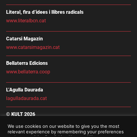
Literal, fira d’idees i llibres radicals
www.literalbcn.cat
Catarsi Magazín
www.catarsimagazin.cat
Bellaterra Edicions
www.bellaterra.coop
L’Agulla Daurada
lagulladaurada.cat
© KULT 2026
Condicions Generals de Contractació
We use cookies on our website to give you the most
relevant experience by remembering your preferences
Avís Legal i Política De Privacitat