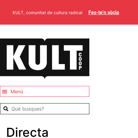
Fes-te'n sòcia
KULT, comunitat de cultura radical
Directa