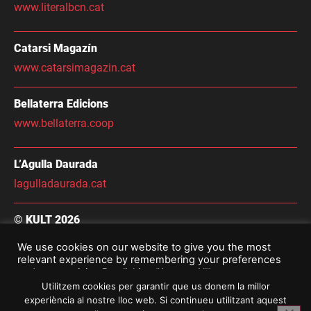
www.literalbcn.cat
Catarsi Magazín
www.catarsimagazin.cat
Bellaterra Edicions
www.bellaterra.coop
L’Agulla Daurada
lagulladaurada.cat
© KULT 2026
Condicions Generals de Contractació
We use cookies on our website to give you the most
relevant experience by remembering your preferences
Avís Legal i Política De Privacitat
and repeat visits. By clicking “Accept All”, you consent to
the use of ALL the cookies. However, you may visit
Utilitzem cookies per garantir que us donem la millor
"Cookie Settings" to provide a controlled consent.
experiència al nostre lloc web. Si continueu utilitzant aquest