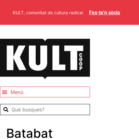
Fes-te'n sòcia
KULT, comunitat de cultura radical
Batabat