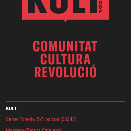
KULT
Carrer Foneria, 5-7, baixos (08243)
Manresa (Països Catalans)