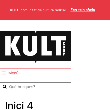
Fes-te'n sòcia
KULT, comunitat de cultura radical
Inici 4