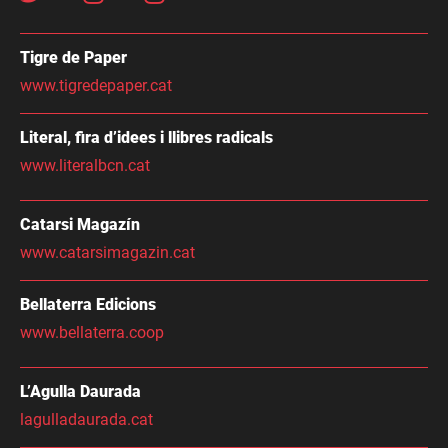
Tigre de Paper
www.tigredepaper.cat
Literal, fira d’idees i llibres radicals
www.literalbcn.cat
Catarsi Magazín
www.catarsimagazin.cat
Bellaterra Edicions
www.bellaterra.coop
L’Agulla Daurada
lagulladaurada.cat