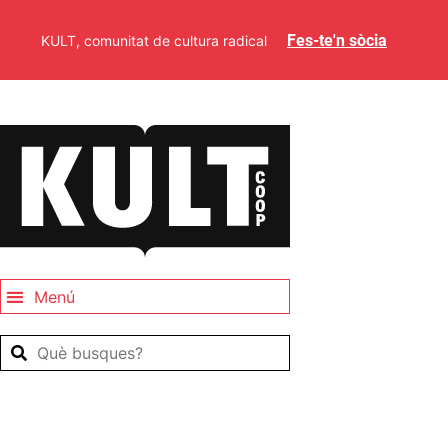
Fes-te'n sòcia
KULT, comunitat de cultura radical