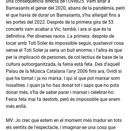
una conseqüència directa de l’Ovidi25. Vam anar a
Barnasants el gener del 2020, abans de la pandèmia, però
el que havia de durar un Barnasants, s’ha allargat fins a
les portes del 2022. Després de la primera gira de 53
concerts vam acabar a Vic, també, i ara sí que és la
definitiva. Per diverses raons. La primera: després de
tocar amb Toti Soler és impossible seguir, qualsevol cosa
sense el Toti Soler ja seria un buit enorme; i l’altra és que
per la implicació de persones, de col·lectius de base de la
cultura autoorganitzada, la feina està feta. Des d’aquell
Palau de la Música Catalana l’any 2006 fins ara, Ovidi sí
que ha tornat i ja no marxa. I qui sí que pot marxar som
nosaltres. I quan ja ho has donat tot i saps que no pots
donar més, s’ha de saber parar i marxar i celebrar-ho.
Feina feta mai fa destorb, però és impossible que anem
més enllà.
MV: Jo crec que estem en el moment més madur en tots
els sentits de l’espectacle, i imaginar-se una cosa que