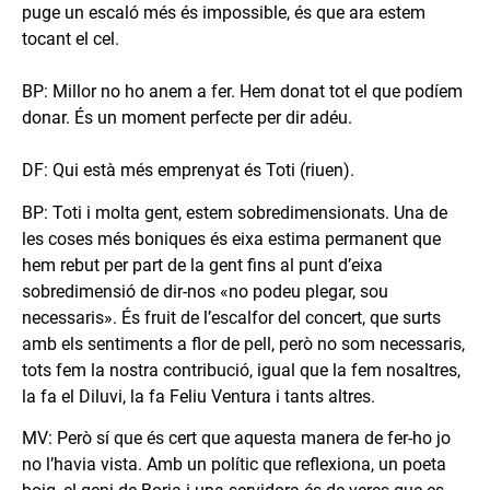
puge un escaló més és impossible, és que ara estem
tocant el cel.
BP: Millor no ho anem a fer. Hem donat tot el que podíem
donar. És un moment perfecte per dir adéu.
DF: Qui està més emprenyat és Toti (riuen).
BP: Toti i molta gent, estem sobredimensionats. Una de
les coses més boniques és eixa estima permanent que
hem rebut per part de la gent fins al punt d’eixa
sobredimensió de dir-nos «no podeu plegar, sou
necessaris». És fruit de l’escalfor del concert, que surts
amb els sentiments a flor de pell, però no som necessaris,
tots fem la nostra contribució, igual que la fem nosaltres,
la fa el Diluvi, la fa Feliu Ventura i tants altres.
MV: Però sí que és cert que aquesta manera de fer-ho jo
no l’havia vista. Amb un polític que reflexiona, un poeta