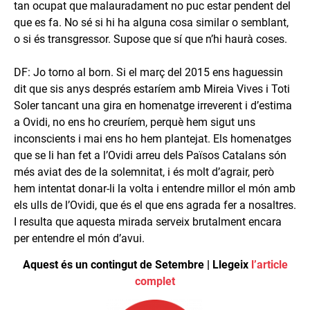
tan ocupat que malauradament no puc estar pendent del
que es fa. No sé si hi ha alguna cosa similar o semblant,
o si és transgressor. Supose que sí que n’hi haurà coses.
DF: Jo torno al born. Si el març del 2015 ens haguessin
dit que sis anys després estaríem amb Mireia Vives i Toti
Soler tancant una gira en homenatge irreverent i d’estima
a Ovidi, no ens ho creuríem, perquè hem sigut uns
inconscients i mai ens ho hem plantejat. Els homenatges
que se li han fet a l’Ovidi arreu dels Països Catalans són
més aviat des de la solemnitat, i és molt d’agrair, però
hem intentat donar-li la volta i entendre millor el món amb
els ulls de l’Ovidi, que és el que ens agrada fer a nosaltres.
I resulta que aquesta mirada serveix brutalment encara
per entendre el món d’avui.
Aquest és un contingut de Setembre | Llegeix
l’article
complet