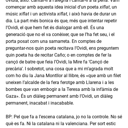
ovidià, això. Cantar-li a l’alegria i cantar-li a la pena. Vam
començar amb aquesta idea inicial d’un poeta
xiflat
, un
músic
xiflat
i un activista
xiflat
, i això havia de durar un
dia. La part més bonica és que, més que intentar repetir
l’Ovidi, el que hem fet és dialogar amb ell. És una
generació que no el va conèixer, que se l’ha fet seu, i el
porta posat com una samarreta. En comptes de
preguntar-nos quin poeta recitava l’Ovidi, ens preguntem
quin poeta ha de recitar Caño; o en comptes de fer la
cançó de batre que feia l’Ovidi, la Mire fa ‘Cançó de
precària’. I sobretot, una cosa que a mi m’agrada molt
com ho diu la Jana Montllor al llibre, és «que amb un filet
uneixen l’alcalde de la fera ferotge amb Llarena i a les
bombes que van embogir a la Teresa amb la infàmia de
Gaza». És un diàleg permanent amb l’Ovidi, un diàleg
permanent, inacabat i inacabable.
BP: Pel que fa a l’escena catalana, jo no la controle. No sé
què es fa. Ni la catalana ni la valenciana. Per sort estic