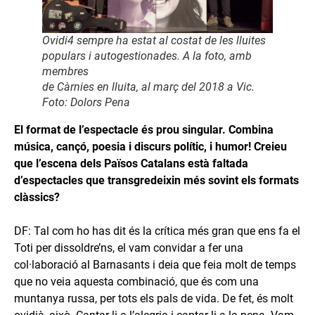
Ovidi4 sempre ha estat al costat de les lluites
populars i autogestionades. A la foto, amb
membres
de Càrnies en lluita, al març del 2018 a Vic.
Foto: Dolors Pena
El format de l’espectacle és prou singular. Combina
música, cançó, poesia i discurs polític, i humor! Creieu
que l’escena dels Països Catalans està faltada
d’espectacles que transgredeixin més sovint els formats
clàssics?
DF: Tal com ho has dit és la crítica més gran que ens fa el
Toti per dissoldre’ns, el vam convidar a fer una
col·laboració al Barnasants i deia que feia molt de temps
que no veia aquesta combinació, que és com una
muntanya russa, per tots els pals de vida. De fet, és molt