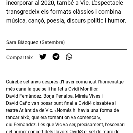
incorporar al 2020, també a Vic. L'espectacle
transgredeix els formats clàssics i combina
música, cançó, poesia, discurs polític i humor.
Sara Blàzquez (Setembre)
Comparteix
Gairebé set anys després d’haver començat l’homenatge
més canalla que se li ha fet a Ovidi Montllor,
David Fernàndez, Borja Penalba, Mireia Vives i
David Caño van posar punt final a Ovidi4 dissabte al
teatre Atlàntida de Vic. «Només hi havia una forma de
tancar això, que era tornant on va començar»,
diu Fernàndez. I és que Vic va ser, precisament, l’escenari
del primer concert dels llavors Ovidi3 el set de març del