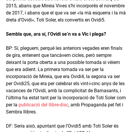
2015, abans que Mireia Vives s’hi incorporés el novembre
de 2017, i abans que el que va ser «la mà esquerra i la mà
dreta d’Ovidi», Toti Soler, els convertís en Ovidi5.
Sembla que, ara sí, l’Ovidi se’n va a Vic i plega?
BP: Sí, pleguem, perquè les anteriors vegades eren finals
de gira, entenent que tancàvem cicles, però sempre
deixant la porta oberta a una possible tornada si vèiem
que era adient. La primera tornada va ser per la
incorporació de Mireia, que era Ovidi4, la segona va ser
per Ovidi25, que era per celebrar els vint-i-cinc anys de les
vacances de l’Ovidi, amb la complicitat de Barnasants, i
l’última ha estat tant per la incorporació de Toti Soler com
per la
publicació del llibre-disc
, amb Propaganda pel fet i
Sembra llibres.
DF: Seria això, apuntant que l’Ovidi5 amb Toti Soler és