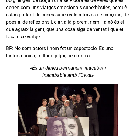
boig, el geni de Borja i una servidora és de veres que es
donen com uns viatges emocionals superbèsties, perquè
estàs parlant de coses superreals a través de cançons, de
poesia, de reflexions i, clar, allà plorem, riem, i això és el
que agraïx la gent, que una cosa siga de veritat i que et
faça eixe viatge.
BP: No som actors i hem fet un espectacle! És una
història única, millor o pitjor, però única.
«És un diàleg permanent, inacabat i
inacabable amb l’Ovidi»