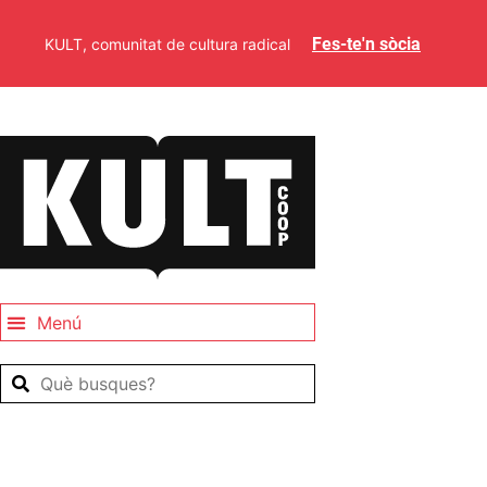
Fes-te'n sòcia
KULT, comunitat de cultura radical