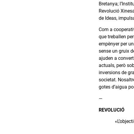
Bretanya; l’Inst
Revolució Xinesa;
de Ideas, impulsa
Com a cooperativ
que treballen pe
empènyer per una 
sense un gruix de
ajuden a converti
actuals, però sob
inversions de gra
societat. Nosalt
gotes d’aigua po
—
REVOLUCIÓ
«L’object