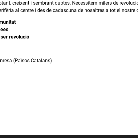
rotant, creixent i sembrant dubtes. Necessitem milers de revoluci
perifèria al centre i des de cadascuna de nosaltres a tot el nostre 
munitat
dees
 ser revolució
resa (Països Catalans)