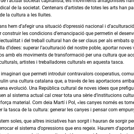
 de l’actual societat capitalista, els moviments antagonistes han d
ical de la societat. Centenars d’artistes de totes les arts han p
e la cultura a les lluites.
ns hem d’afegir una situació d’opressió nacional i d’aculturació
er construir les condicions d’emancipació que permetin el dese
·lectualitat i del treball cultural han de ser claus per als embat
lla d’idees: superar l’aculturació del nostre poble, aportar noves v
os amb els moviments de transformació per una cultura que acomp
lturals, artistes i treballadores culturals en aquesta tasca.
imaginari que permeti introduir contravalors cooperatius, comunita
culin una cultura catalana que, a través de les aportacions arriba
lena evolució. Una República cultural de noves idees que prefigur
n al sistema actual cal crear tota una sèrie d’institucions cultu
força material. Com deia Martí i Pol, «les canyes només es torn
r la tasca de la cultura: generar les canyes i pensar com empuny
m soles, que altres iniciatives han sorgit i hauran de sorgir per
rrocar el sistema d’opressions que ens regeix. Haurem d’aportar 