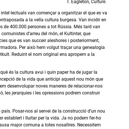
T. Eagleton,
Culture
.
 intel·lectuals van començar a organitzar el que es va
ontraposada a la vella cultura burgesa. Van incidir en
r més de 400.000 persones a tot Rússia. Més tard van
s comunistes d’arreu del món, el Kultinter, que
cies que es van succeir aleshores i posteriorment,
ormadora. Per això hem volgut traçar una genealogia
kult. Reduint el nom original ens apropem a la
è és la cultura avui i quin paper ha de jugar la
concepció de la vida que anticipi aquest nou món que
odrem desenvolupar noves maneres de relacionar-nos
, les jerarquies i les opressions podrem construir
re país. Posar-nos al servei de la construcció d’un nou
r establert i lluitar per la vida. Ja no podem fer-ho
 causa major comuna a totes nosaltres. Necessitem