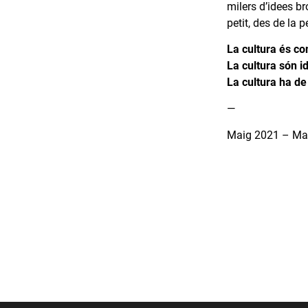
milers d’idees b
petit, des de la 
La cultura és co
La cultura són i
La cultura ha de
—
Maig 2021 – Man