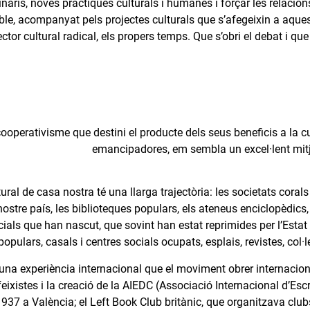
naris, noves pràctiques culturals i humanes i forçar les relacion
ble, acompanyat pels projectes culturals que s’afegeixin a aque
ector cultural radical, els propers temps. Que s’obri el debat i q
ooperativisme que destini el producte dels seus beneficis a la cu
emancipadores, em sembla un excel·lent mitjà
tural de casa nostra té una llarga trajectòria: les societats cora
 nostre país, les biblioteques populars, els ateneus enciclopèdic
cials que han nascut, que sovint han estat reprimides per l’Estat 
opulars, casals i centres socials ocupats, esplais, revistes, col·le
a experiència internacional que el moviment obrer internacional 
feixistes i la creació de la AIEDC (Associació Internacional d’Esc
937 a València; el Left Book Club britànic, que organitzava clubs