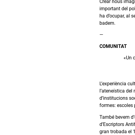
Crear nous imagi
important del po
ha d’ocupar, al s
badem.
—
COMUNITAT
«Un c
L’experiència cul
l’ateneística del
d’institucions so
formes: escoles p
També bevem d’un
d’Escriptors Anti
gran trobada el 1