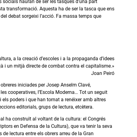
s socials hauran de ser les tasques d’una part
sta transformació. Aquesta ha de ser la tasca que ens
ue del debat sorgeixi l’acció. Fa massa temps que
ltura, a la creació d’escoles i a la propaganda d’idees
 i un mitjà directe de combat contra el capitalisme.»
Joan Peiró
ls obreres iniciades per Josep Anselm Clavé,
s, les cooperatives, l’Escola Moderna… Tot un seguit
i els poders i que han tornat a renéixer amb altres
ccions editorials, grups de lectura, etcètera.
ha construït al voltant de la cultura: el Congrés
riptors en Defensa de la Cultura), que va tenir la seva
 de lectura entre els obrers arreu de la Gran