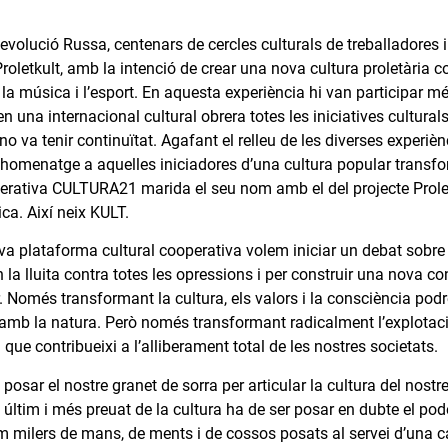
evolució Russa, centenars de cercles culturals de treballadores i
oletkult, amb la intenció de crear una nova cultura proletària c
art, la música i l’esport. En aquesta experiència hi van participa
en una internacional cultural obrera totes les iniciatives cultural
 va tenir continuïtat. Agafant el relleu de les diverses experièn
 homenatge a aquelles iniciadores d’una cultura popular transf
perativa CULTURA21 marida el seu nom amb el del projecte Prolet
ica. Així neix KULT.
 plataforma cultural cooperativa volem iniciar un debat sobre qu
n la lluita contra totes les opressions i per construir una nova 
. Només transformant la cultura, els valors i la consciència p
i amb la natura. Però només transformant radicalment l’explotació
que contribueixi a l’alliberament total de les nostres societats.
 posar el nostre granet de sorra per articular la cultura del nost
 últim i més preuat de la cultura ha de ser posar en dubte el pode
m milers de mans, de ments i de cossos posats al servei d’una