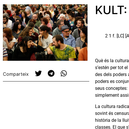
KULT: 
2 1 f. [LC] 
Què és la cultur
s’estén per tot e
Comparteix
des dels poders a
poders es conjur
seus conceptes: i
simplement assis
La cultura radica
sovint és censura
història de la ll
classes. El que 