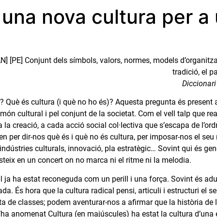
una nova cultura per a
[AN] [PE] Conjunt dels símbols, valors, normes, models d’organitza
tradició, el 
Diccionari
a? Què és cultura (i què no ho és)? Aquesta pregunta és present
l món cultural i pel conjunt de la societat. Com el vell talp que 
 la creació, a cada acció social col·lectiva que s’escapa de l’ordre
en per dir-nos què és i què no és cultura, per imposar-nos el seu
ndústries culturals, innovació, pla estratègic… Sovint qui és gen
teix en un concert on no marca ni el ritme ni la melodia.
l ja ha estat reconeguda com un perill i una força. Sovint és ad
da. És hora que la cultura radical pensi, articuli i estructuri el se
uita de classes; podem aventurar-nos a afirmar que la història de la
s’ha anomenat Cultura (en majúscules) ha estat la cultura d’una