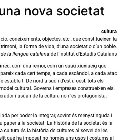
 una nova societat
cultura
ció, coneixements, objectes, etc., que constitueixen la
patrimoni, la forma de vida, d’una societat o d’un poble.
 de la llengua catalana
de l’Institut d’Estudis Catalans
 arreu, com una remor, com un suau xiuxiueig que
reapareix cada cert temps, a cada escàndol, a cada atac
 establert. De nord a sud i d’est a oest, tots els
 model cultural. Governs i empreses construeixen els
erador i usuari de la cultura no n’és protagonista,
ulada per poder-la integrar, sovint és menystinguda i
u paper a la societat. La història de la societat és la
 cultura és la història de cultures al servei de les
 elit que ha imposat no només uns usos i costums al