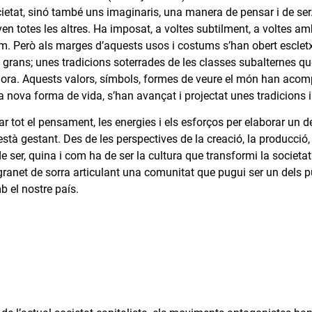
ietat, sinó també uns imaginaris, una manera de pensar i de ser. 
en totes les altres. Ha imposat, a voltes subtilment, a voltes am
. Però als marges d’aquests usos i costums s’han obert escletx
t grans; unes tradicions soterrades de les classes subalternes q
ora. Aquests valors, símbols, formes de veure el món han acomp
a nova forma de vida, s’han avançat i projectat unes tradicions 
r tot el pensament, les energies i els esforços per elaborar un de
’està gestant. Des de les perspectives de la creació, la producció, 
e ser, quina i com ha de ser la cultura que transformi la societat 
ranet de sorra articulant una comunitat que pugui ser un dels pu
el nostre país.