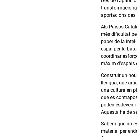
Des de l’aparició
transformació rad
aportacions des d
Als Països Catala
més dificultat p
paper de la intel
espai per la bata
coordinar esforç
màxim d’espais cu
Construir un nou 
llengua, que arti
una cultura en p
que es contrapose
poden esdevenir 
Aquesta ha de se
Sabem que no este
material per ende