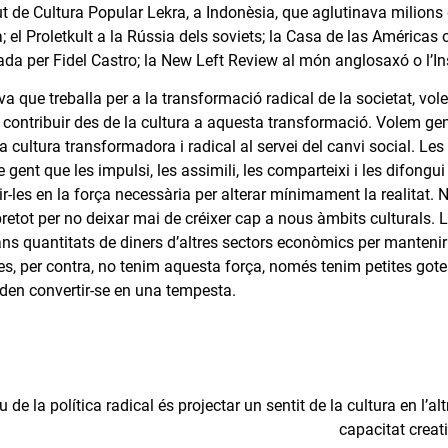
itut de Cultura Popular Lekra, a Indonèsia, que aglutinava milion
 el Proletkult a la Rússia dels soviets; la Casa de las Américas
da per Fidel Castro; la New Left Review al món anglosaxó o l’Ins
a que treballa per a la transformació radical de la societat, vo
r contribuir des de la cultura a aquesta transformació. Volem ge
cultura transformadora i radical al servei del canvi social. Les
 gent que les impulsi, les assimili, les comparteixi i les difong
r-les en la força necessària per alterar mínimament la realitat. 
retot per no deixar mai de créixer cap a nous àmbits culturals. L
ns quantitats de diners d’altres sectors econòmics per mantenir 
res, per contra, no tenim aquesta força, només tenim petites got
den convertir-se en una tempesta.
iu de la política radical és projectar un sentit de la cultura en l’a
capacitat creat