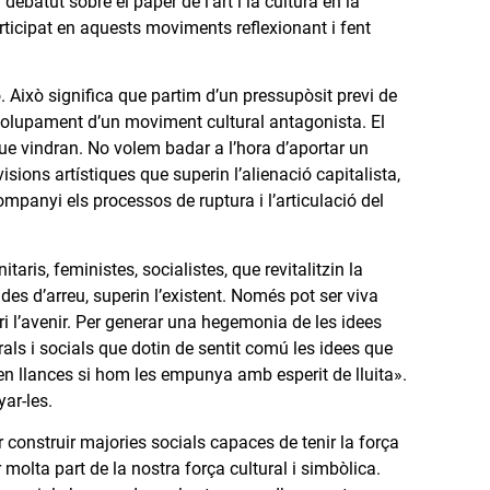
ebatut sobre el paper de l’art i la cultura en la
articipat en aquests moviments reflexionant i fent
. Això significa que partim d’un pressupòsit previ de
nvolupament d’un moviment cultural antagonista. El
s que vindran. No volem badar a l’hora d’aportar un
isions artístiques que superin l’alienació capitalista,
anyi els processos de ruptura i l’articulació del
ris, feministes, socialistes, que revitalitzin la
des d’arreu, superin l’existent. Només pot ser viva
i l’avenir. Per generar una hegemonia de les idees
rals i socials que dotin de sentit comú les idees que
en llances si hom les empunya amb esperit de lluita».
ar-les.
 construir majories socials capaces de tenir la força
molta part de la nostra força cultural i simbòlica.