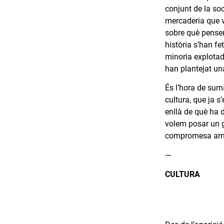
conjunt de la soc
mercaderia que v
sobre què pensem
història s’han fe
minoria explotad
han plantejat un
És l’hora de suma
cultura, que ja s
enllà de què ha d
volem posar un g
compromesa amb 
—
CULTURA