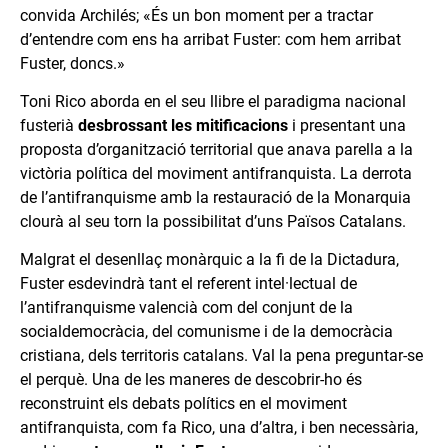
convida Archilés; «És un bon moment per a tractar
d’entendre com ens ha arribat Fuster: com hem arribat
Fuster, doncs.»
Toni Rico aborda en el seu llibre el paradigma nacional
fusterià
desbrossant les mitificacions
i presentant una
proposta d’organització territorial que anava parella a la
victòria política del moviment antifranquista. La derrota
de l’antifranquisme amb la restauració de la Monarquia
clourà al seu torn la possibilitat d’uns Països Catalans.
Malgrat el desenllaç monàrquic a la fi de la Dictadura,
Fuster esdevindrà tant el referent intel·lectual de
l’antifranquisme valencià com del conjunt de la
socialdemocràcia, del comunisme i de la democràcia
cristiana, dels territoris catalans. Val la pena preguntar-se
el perquè. Una de les maneres de descobrir-ho és
reconstruint els debats polítics en el moviment
antifranquista, com fa Rico, una d’altra, i ben necessària,