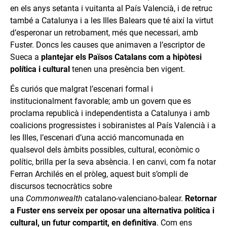
en els anys setanta i vuitanta al País Valencià, i de retruc
també a Catalunya i a les Illes Balears que té així la virtut
d’esperonar un retrobament, més que necessari, amb
Fuster. Doncs les causes que animaven a l’escriptor de
Sueca a
plantejar els Països Catalans com a hipòtesi
política i cultural
tenen una presència ben vigent.
És curiós que malgrat l’escenari formal i
institucionalment favorable; amb un govern que es
proclama republicà i independentista a Catalunya i amb
coalicions progressistes i sobiranistes al País Valencià i a
les Illes, l’escenari d’una acció mancomunada en
qualsevol dels àmbits possibles, cultural, econòmic o
polític, brilla per la seva absència. I en canvi, com fa notar
Ferran Archilés en el pròleg, aquest buit s’ompli de
discursos tecnocràtics sobre
una
Commonwealth
catalano-valenciano-balear.
Retornar
a Fuster ens serveix per oposar una alternativa política i
cultural, un futur compartit, en definitiva
. Com ens