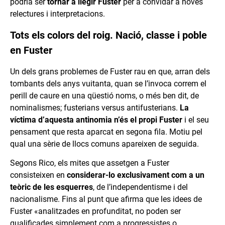
podria ser
tornar a llegir Fuster
per a convidar a noves
relectures i interpretacions.
Tots els colors del roig. Nació, classe i poble
en Fuster
Un dels grans problemes de Fuster rau en que, arran dels
tombants dels anys vuitanta, quan se l’invoca correm el
perill de caure en una qüestió noms, o més ben dit, de
nominalismes; fusterians versus antifusterians.
La
víctima d’aquesta antinomia n’és el propi Fuster
i el seu
pensament que resta aparcat en segona fila. Motiu pel
qual una sèrie de llocs comuns apareixen de seguida.
Segons Rico, els mites que assetgen a Fuster
consisteixen en
considerar-lo exclusivament com a un
teòric de les esquerres
, de l’independentisme i del
nacionalisme. Fins al punt que afirma que les idees de
Fuster «analitzades en profunditat, no poden ser
qualificades simplement com a progressistes o