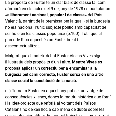
La proposta de Fuster té un clar biaix de classe tal com
afirmarà en els actes del 9 de juny de 1978 en postular un
«alliberament nacional, popular i de classe»
del País
Valencià, partint de la premissa per la qual «si la burgesia
no era nacional, l’únic subjecte polític amb capacitat de
ser-ho eren les classes populars» (p.100). Tot i que al
parer de Rico aquest és un Fuster irreal i
descontextualitzat.
Malgrat que el mateix debat Fuster-Vicens Vives sigui
il·lustratiu dels propòsits d’un i altre.
Mentre Vives es
proposà aplicar un correctiu per a encaminar a la
burgesia pel camí correcte, Fuster cerca en una altre
classe social la constitució de la nació.
(…) Tornar a Fuster en aquest any pot ser un viatge de
conseqüències xilenes, doncs la matriu històrica que forní
i la idea-projecte que reforjà al voltant dels Països
Catalans no deixen lloc a cap mena de dubte sobre les
seves intencionalitats. En aquest trajecte, el llibre de Toni