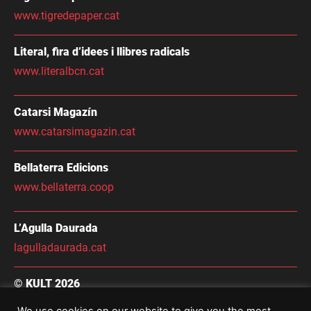
www.tigredepaper.cat
Literal, fira d’idees i llibres radicals
www.literalbcn.cat
Catarsi Magazín
www.catarsimagazin.cat
Bellaterra Edicions
www.bellaterra.coop
L’Agulla Daurada
lagulladaurada.cat
© KULT 2026
Condicions Generals de Contractació