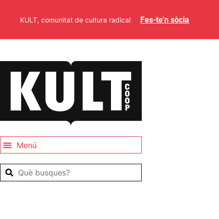
Fes-te'n sòcia
KULT, comunitat de cultura radical