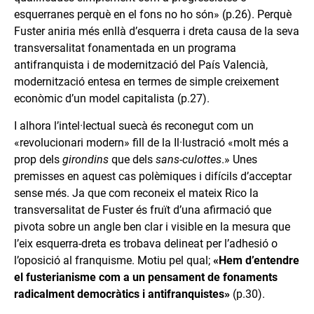
esquerranes perquè en el fons no ho són» (p.26). Perquè
Fuster aniria més enllà d’esquerra i dreta causa de la seva
transversalitat fonamentada en un programa
antifranquista i de modernització del País Valencià,
modernització entesa en termes de simple creixement
econòmic d’un model capitalista (p.27).
I alhora l’intel·lectual suecà és reconegut com un
«revolucionari modern» fill de la Il·lustració «molt més a
prop dels
girondins
que dels
sans-culottes
.» Unes
premisses en aquest cas polèmiques i difícils d’acceptar
sense més. Ja que com reconeix el mateix Rico la
transversalitat de Fuster és fruït d’una afirmació que
pivota sobre un angle ben clar i visible en la mesura que
l’eix esquerra-dreta es trobava delineat per l’adhesió o
l’oposició al franquisme. Motiu pel qual;
«Hem d’entendre
el fusterianisme com a un pensament de fonaments
radicalment democràtics i antifranquistes»
(p.30).