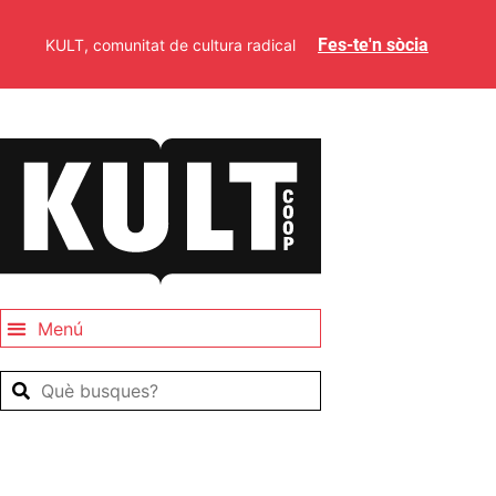
Fes-te'n sòcia
KULT, comunitat de cultura radical