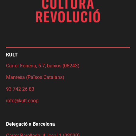
KULT
Carrer Foneria, 5-7, baixos (08243)
Manresa (Països Catalans)
93 742 26 83
info@kult.coop
Delegació a Barcelona
Carrer Parellada, 4, local 1 (08030)