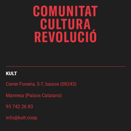
KULT
Carrer Foneria, 5-7, baixos (08243)
Manresa (Països Catalans)
93 742 26 83
info@kult.coop