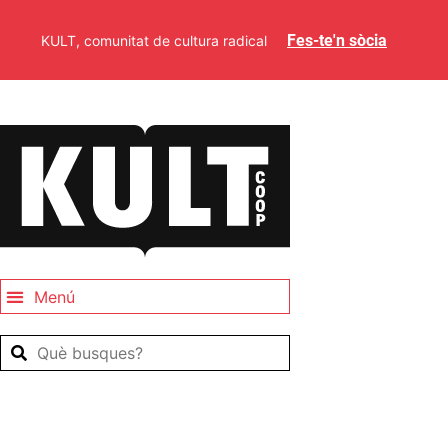
Fes-te'n sòcia
KULT, comunitat de cultura radical