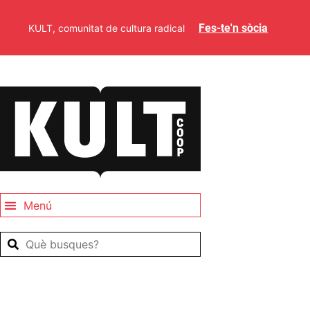
Fes-te'n sòcia
KULT, comunitat de cultura radical