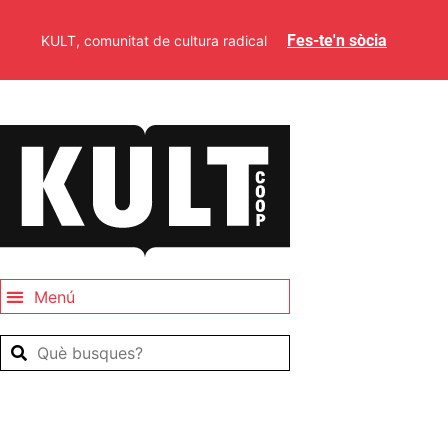
Fes-te'n sòcia
KULT, comunitat de cultura radical