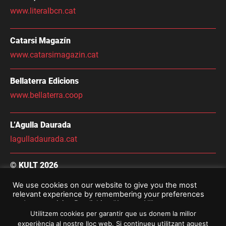
www.literalbcn.cat
Catarsi Magazín
www.catarsimagazin.cat
Bellaterra Edicions
www.bellaterra.coop
L’Agulla Daurada
lagulladaurada.cat
© KULT 2026
Condicions Generals de Contractació
We use cookies on our website to give you the most
relevant experience by remembering your preferences
Avís Legal i Política De Privacitat
and repeat visits. By clicking “Accept All”, you consent to
the use of ALL the cookies. However, you may visit
Utilitzem cookies per garantir que us donem la millor
"Cookie Settings" to provide a controlled consent.
experiència al nostre lloc web. Si continueu utilitzant aquest