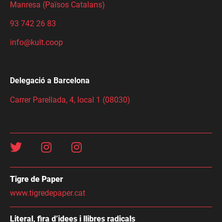
Manresa (Països Catalans)
93 742 26 83
info@kult.coop
Delegació a Barcelona
Carrer Parellada, 4, local 1 (08030)
Tigre de Paper
www.tigredepaper.cat
Literal, fira d’idees i llibres radicals