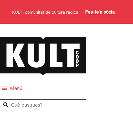
Fes-te'n sòcia
KULT, comunitat de cultura radical