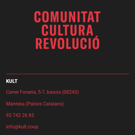
KULT
Carrer Foneria, 5-7, baixos (08243)
Manresa (Països Catalans)
93 742 26 83
info@kult.coop