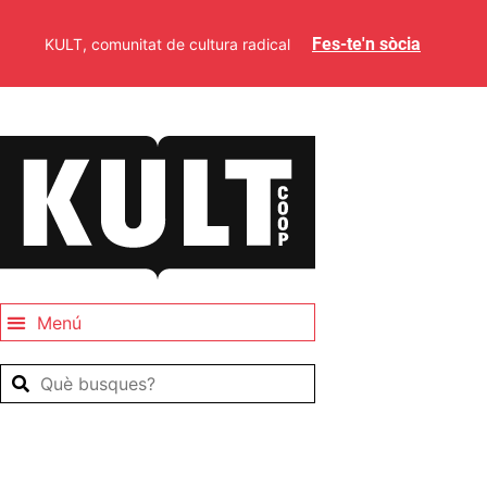
Fes-te'n sòcia
KULT, comunitat de cultura radical