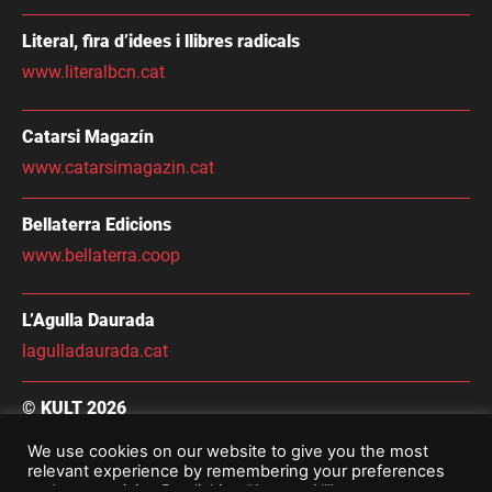
Literal, fira d’idees i llibres radicals
www.literalbcn.cat
Catarsi Magazín
www.catarsimagazin.cat
Bellaterra Edicions
www.bellaterra.coop
L’Agulla Daurada
lagulladaurada.cat
© KULT 2026
Condicions Generals de Contractació
We use cookies on our website to give you the most
relevant experience by remembering your preferences
Avís Legal i Política De Privacitat
and repeat visits. By clicking “Accept All”, you consent to