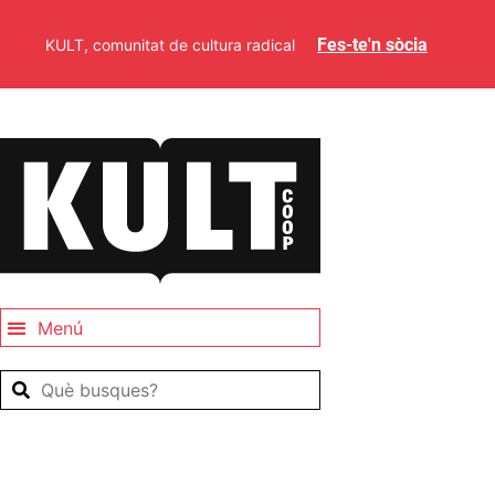
Fes-te'n sòcia
KULT, comunitat de cultura radical