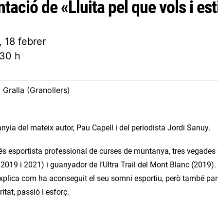
tació de «Lluita pel que vols i es
, 18 febrer
:30 h
a Gralla (Granollers)
ia del mateix autor, Pau Capell i del periodista Jordi Sanuy.
és esportista professional de curses de muntanya, tres vegades c
 2019 i 2021) i guanyador de l’Ultra Trail del Mont Blanc (2019)
explica com ha aconseguit el seu somni esportiu, però també parl
ritat, passió i esforç.