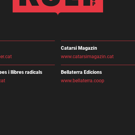
Catarsi Magazín
er.cat
www.catarsimagazin.cat
dees i llibres radicals
Bellaterra Edicions
cat
www.bellaterra.coop