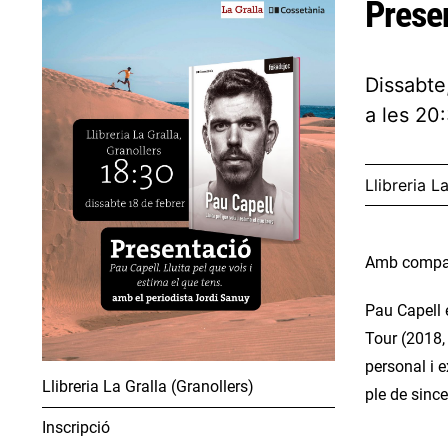
Presen
Dissabte
a les 20
Llibreria L
Amb company
Pau Capell 
Tour (2018,
personal i 
Llibreria La Gralla (Granollers)
ple de since
Inscripció