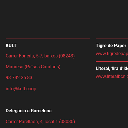
KULT
Tigre de Paper
www.tigredepap
Carrer Foneria, 5-7, baixos (08243)
Manresa (Països Catalans)
Literal, fira d’i
www.literalbcn.
93 742 26 83
info@kult.coop
Delegació a Barcelona
Carrer Parellada, 4, local 1 (08030)