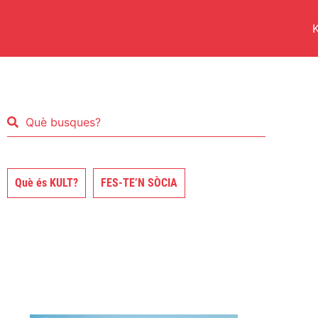
K
Què és KULT?
FES-TE’N SÒCIA