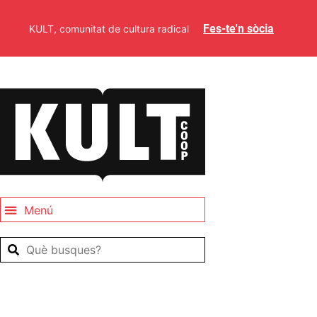
Fes-te'n sòcia
KULT, comunitat de cultura radical