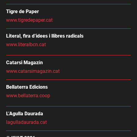
Tigre de Paper
www.tigredepaper.cat
Literal, fira d’idees i llibres radicals
www.literalbcn.cat
Catarsi Magazín
www.catarsimagazin.cat
Bellaterra Edicions
www.bellaterra.coop
L’Agulla Daurada
lagulladaurada.cat