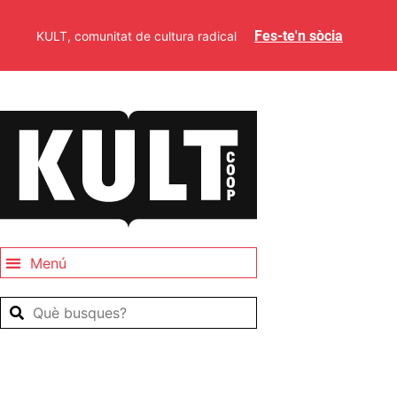
Fes-te'n sòcia
KULT, comunitat de cultura radical