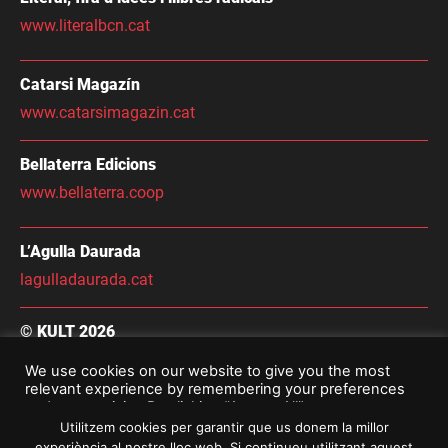
www.literalbcn.cat
Catarsi Magazín
www.catarsimagazin.cat
Bellaterra Edicions
www.bellaterra.coop
L’Agulla Daurada
lagulladaurada.cat
© KULT 2026
Condicions Generals de Contractació
We use cookies on our website to give you the most
relevant experience by remembering your preferences
Avís Legal i Política De Privacitat
and repeat visits. By clicking “Accept All”, you consent to
the use of ALL the cookies. However, you may visit
Utilitzem cookies per garantir que us donem la millor
"Cookie Settings" to provide a controlled consent.
experiència al nostre lloc web. Si continueu utilitzant aquest