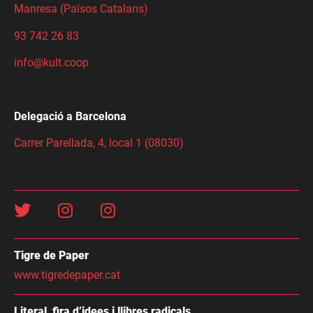
Manresa (Països Catalans)
93 742 26 83
info@kult.coop
Delegació a Barcelona
Carrer Parellada, 4, local 1 (08030)
Tigre de Paper
www.tigredepaper.cat
Literal, fira d’idees i llibres radicals