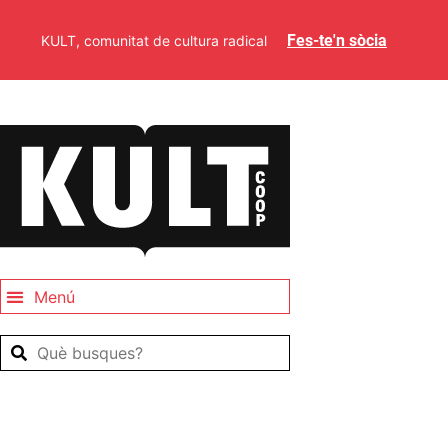
Fes-te'n sòcia
KULT, comunitat de cultura radical