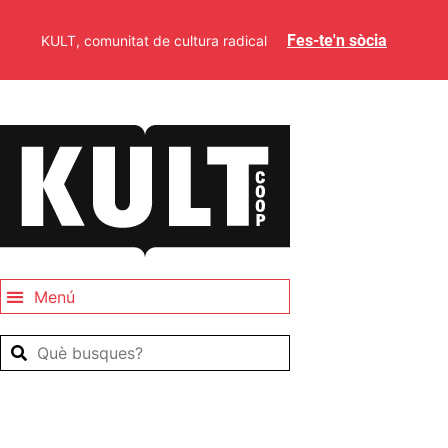
Fes-te'n sòcia
KULT, comunitat de cultura radical