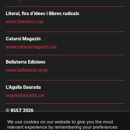
Literal, fira d’idees i llibres radicals
www.literalbcn.cat
Catarsi Magazín
www.catarsimagazin.cat
Bellaterra Edicions
www.bellaterra.coop
L’Agulla Daurada
lagulladaurada.cat
© KULT 2026
Condicions Generals de Contractació
We use cookies on our website to give you the most
relevant experience by remembering your preferences
Avís Legal i Política De Privacitat