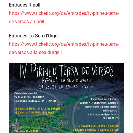
Entrades Ripoll:
https://www.ticketic.org/ca/entrades/iv-pirineu-terra-
de-versos-a-ripoll
Entrades La Seu d’Urgell:
https://www.ticketic.org/ca/entrades/iv-pirineu-terra-
de-versos-a-la-seu-durgell