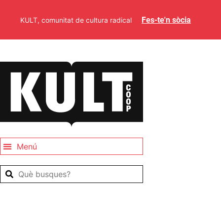
Fes-te'n sòcia
KULT, comunitat de cultura radical