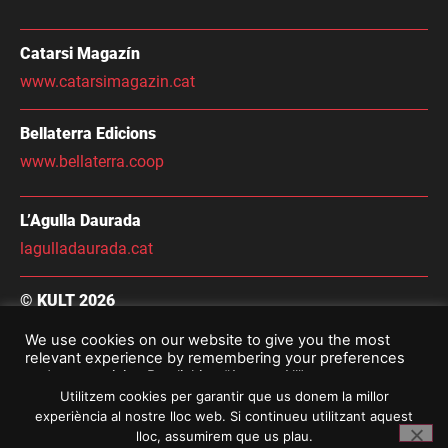
Catarsi Magazín
www.catarsimagazin.cat
Bellaterra Edicions
www.bellaterra.coop
L’Agulla Daurada
lagulladaurada.cat
© KULT 2026
Condicions Generals de Contractació
We use cookies on our website to give you the most
relevant experience by remembering your preferences
Avís Legal i Política De Privacitat
and repeat visits. By clicking “Accept All”, you consent to
the use of ALL the cookies. However, you may visit
Utilitzem cookies per garantir que us donem la millor
"Cookie Settings" to provide a controlled consent.
experiència al nostre lloc web. Si continueu utilitzant aquest
lloc, assumirem que us plau.