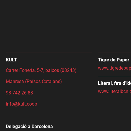
KULT
Tigre de Paper
www.tigredepap
Carrer Foneria, 5-7, baixos (08243)
Manresa (Països Catalans)
Literal, fira d’i
www.literalbcn.
93 742 26 83
info@kult.coop
Delegació a Barcelona