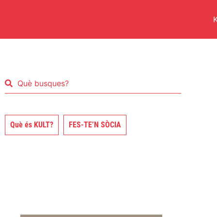
K
Què és KULT?
FES-TE’N SÒCIA