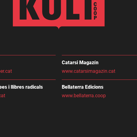
Catarsi Magazín
er.cat
www.catarsimagazin.cat
dees i llibres radicals
Bellaterra Edicions
cat
www.bellaterra.coop