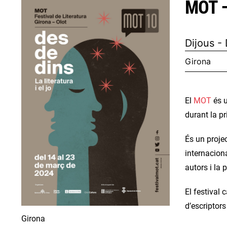
MOT – 
Dijous -
Girona
El
MOT
és u
durant la p
És un projec
internaciona
autors i la 
El festival 
d’escriptors 
Girona