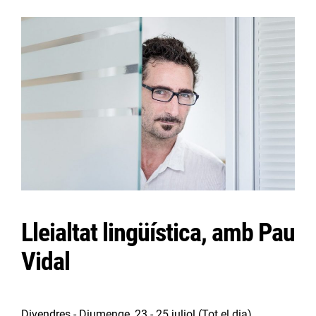
Lleialtat lingüística, amb Pau
Vidal
Divendres - Diumenge, 23 - 25 juliol
(Tot el dia)