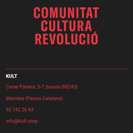
KULT
Carrer Foneria, 5-7, baixos (08243)
Manresa (Països Catalans)
93 742 26 83
info@kult.coop