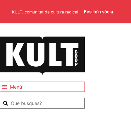
Fes-te'n sòcia
KULT, comunitat de cultura radical