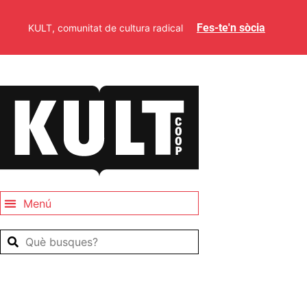
Fes-te'n sòcia
KULT, comunitat de cultura radical