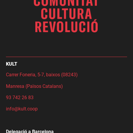
KULT
Carrer Foneria, 5-7, baixos (08243)
Manresa (Països Catalans)
93 742 26 83
info@kult.coop
Delegació a Barcelona