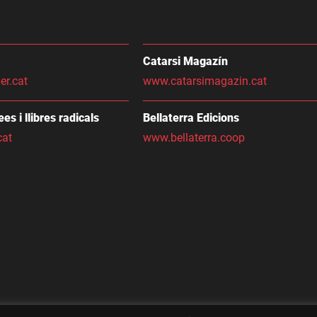
Catarsi Magazín
er.cat
www.catarsimagazin.cat
dees i llibres radicals
Bellaterra Edicions
cat
www.bellaterra.coop