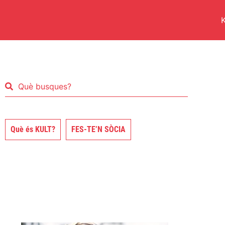
K
Què és KULT?
FES-TE’N SÒCIA