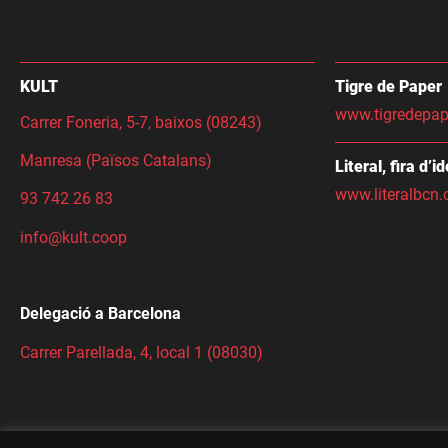
KULT
Tigre de Paper
www.tigredepap
Carrer Foneria, 5-7, baixos (08243)
Manresa (Països Catalans)
Literal, fira d’i
www.literalbcn.
93 742 26 83
info@kult.coop
Delegació a Barcelona
Carrer Parellada, 4, local 1 (08030)