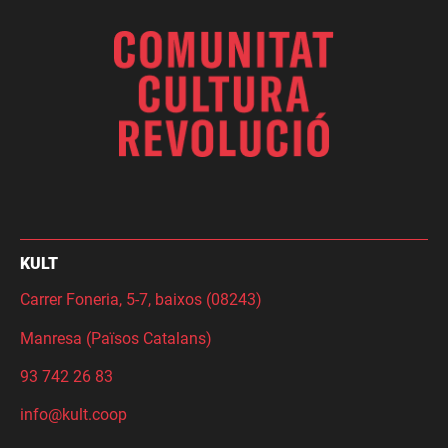
KULT
Carrer Foneria, 5-7, baixos (08243)
Manresa (Països Catalans)
93 742 26 83
info@kult.coop