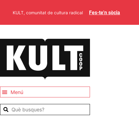
Fes-te'n sòcia
KULT, comunitat de cultura radical