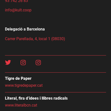
93 742 26 83
info@kult.coop
Delegació a Barcelona
Carrer Parellada, 4, local 1 (08030)
Tigre de Paper
www.tigredepaper.cat
Literal, fira d’idees i llibres radicals
www.literalbcn.cat