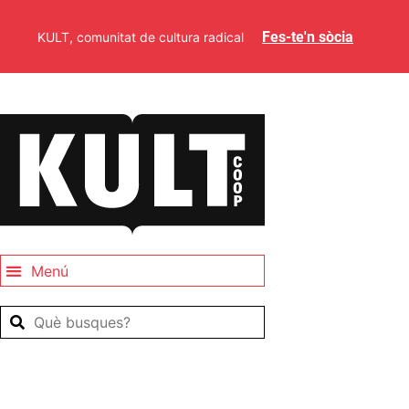
Fes-te'n sòcia
KULT, comunitat de cultura radical