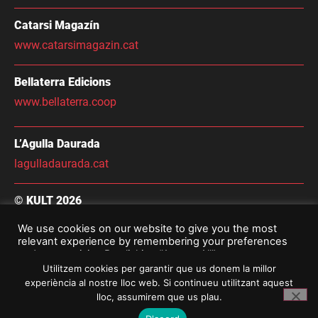
Catarsi Magazín
www.catarsimagazin.cat
Bellaterra Edicions
www.bellaterra.coop
L’Agulla Daurada
lagulladaurada.cat
© KULT 2026
Condicions Generals de Contractació
We use cookies on our website to give you the most
relevant experience by remembering your preferences
Avís Legal i Política De Privacitat
and repeat visits. By clicking “Accept All”, you consent to
the use of ALL the cookies. However, you may visit
Utilitzem cookies per garantir que us donem la millor
"Cookie Settings" to provide a controlled consent.
experiència al nostre lloc web. Si continueu utilitzant aquest
lloc, assumirem que us plau.
Configuració
Accepta totes