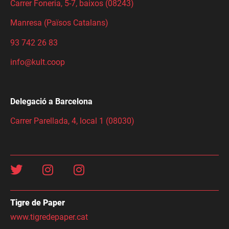
Carrer Foneria, 5-7, baixos (08243)
Manresa (Països Catalans)
93 742 26 83
info@kult.coop
Delegació a Barcelona
Carrer Parellada, 4, local 1 (08030)
Tigre de Paper
www.tigredepaper.cat