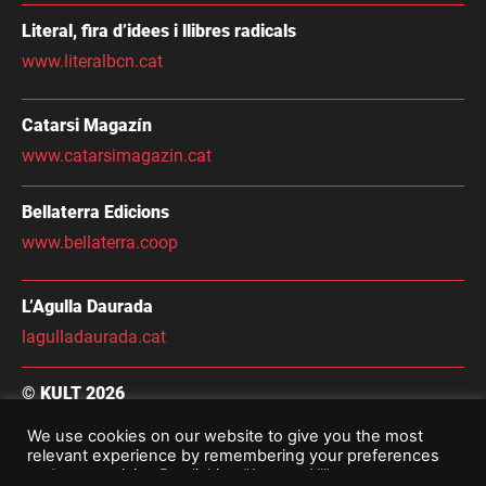
Literal, fira d’idees i llibres radicals
www.literalbcn.cat
Catarsi Magazín
www.catarsimagazin.cat
Bellaterra Edicions
www.bellaterra.coop
L’Agulla Daurada
lagulladaurada.cat
© KULT 2026
Condicions Generals de Contractació
We use cookies on our website to give you the most
relevant experience by remembering your preferences
Avís Legal i Política De Privacitat
and repeat visits. By clicking “Accept All”, you consent to