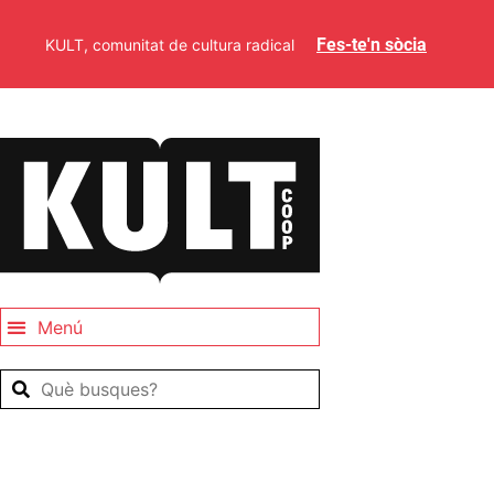
Fes-te'n sòcia
KULT, comunitat de cultura radical