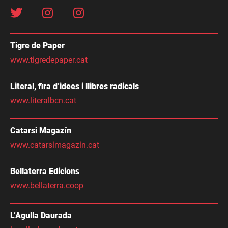
Tigre de Paper
www.tigredepaper.cat
Literal, fira d’idees i llibres radicals
www.literalbcn.cat
Catarsi Magazín
www.catarsimagazin.cat
Bellaterra Edicions
www.bellaterra.coop
L’Agulla Daurada