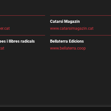
Catarsi Magazín
er.cat
www.catarsimagazin.cat
dees i llibres radicals
Bellaterra Edicions
cat
www.bellaterra.coop