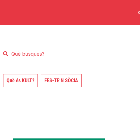
K
Què és KULT?
FES-TE’N SÒCIA