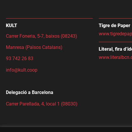
KULT
Tigre de Paper
www.tigredepap
Carrer Foneria, 5-7, baixos (08243)
Manresa (Països Catalans)
Literal, fira d’i
www.literalbcn.
93 742 26 83
info@kult.coop
Delegació a Barcelona
Carrer Parellada, 4, local 1 (08030)