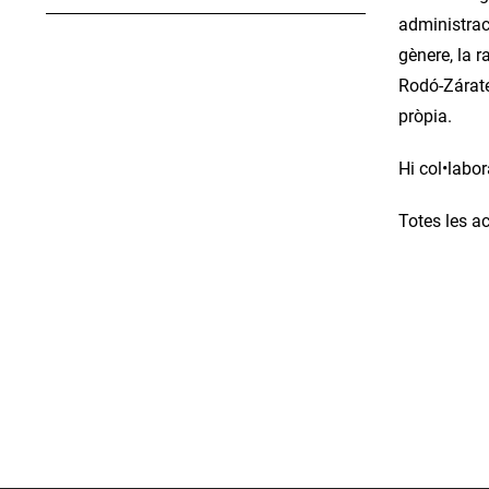
administrac
gènere, la r
Rodó-Zárate
pròpia.
Hi col•labo
Totes les ac