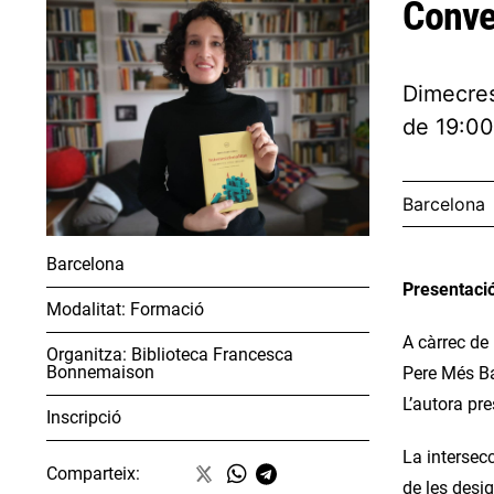
Conver
Dimecres
de 19:00
Barcelona
Barcelona
Presentació
Modalitat:
Formació
A càrrec de
Organitza:
Biblioteca Francesca
Bonnemaison
Pere Més Ba
L’autora pre
Inscripció
La intersec
Comparteix:
de les desig