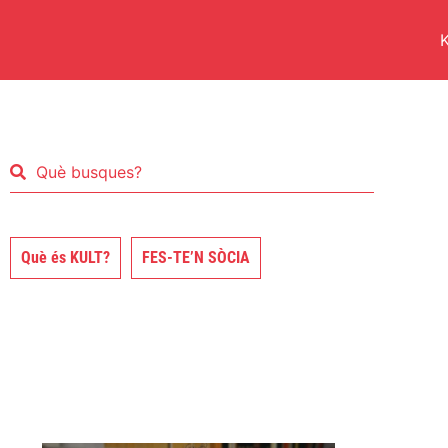
K
Què és KULT?
FES-TE’N SÒCIA