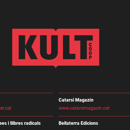
Catarsi Magazín
er.cat
www.catarsimagazin.cat
dees i llibres radicals
Bellaterra Edicions