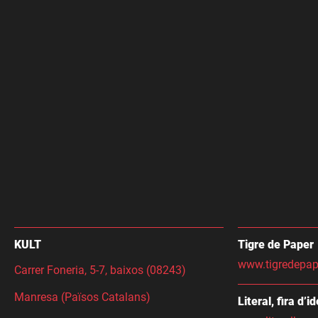
KULT
Tigre de Paper
www.tigredepap
Carrer Foneria, 5-7, baixos (08243)
Manresa (Països Catalans)
Literal, fira d’i