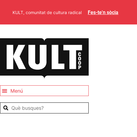
Fes-te'n sòcia
KULT, comunitat de cultura radical