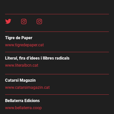
Tigre de Paper
www.tigredepaper.cat
Literal, fira d’idees i llibres radicals
www.literalbcn.cat
Catarsi Magazín
www.catarsimagazin.cat
Bellaterra Edicions
www.bellaterra.coop