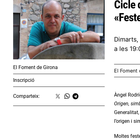
Cicle 
«Feste
Dimarts,
a les 19
El Foment de Girona
El Foment 
Inscripció
Àngel Rodrí
Comparteix:
Origen, sim
Generalitat
l’origen i s
Moltes feste