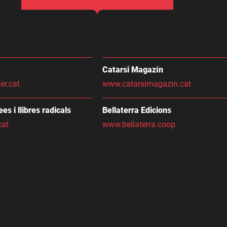
Catarsi Magazín
er.cat
www.catarsimagazin.cat
dees i llibres radicals
Bellaterra Edicions
cat
www.bellaterra.coop