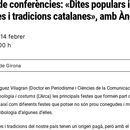
de conferències: «Dites populars i
s i tradicions catalanes», amb À
 14 febrer
:00 h
de Girona
guez Vilagran (Doctor en Periodisme i Ciències de la Comunicació)
bologia i costums
(L’Arca) les principals festes que formen part 
, així com diferents festes que potser no són prou conegudes i m
imbologia d’algunes d’elles.
s i tradicions del nostre país tenen un origen pagà, però amb el p