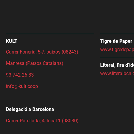
KULT
Tigre de Paper
www.tigredepap
Carrer Foneria, 5-7, baixos (08243)
Manresa (Països Catalans)
Literal, fira d’i
www.literalbcn.
93 742 26 83
info@kult.coop
Delegació a Barcelona
Carrer Parellada, 4, local 1 (08030)