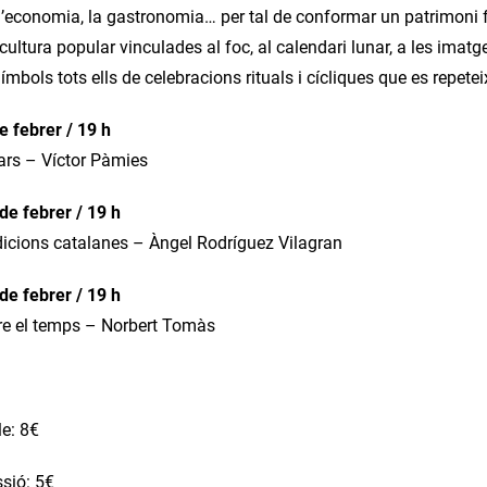
 l’economia, la gastronomia… per tal de conformar un patrimoni fes
ultura popular vinculades al foc, al calendari lunar, a les imatges
ímbols tots ells de celebracions rituals i cícliques que es repete
e febrer / 19 h
ars – Víctor Pàmies
de febrer / 19 h
adicions catalanes – Àngel Rodríguez Vilagran
de febrer / 19 h
re el temps – Norbert Tomàs
le: 8€
ssió: 5€