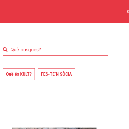
K
Què és KULT?
FES-TE’N SÒCIA