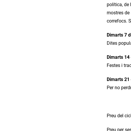
política, de
mostres de c
correfocs. S
Dimarts 7 d
Dites popul
Dimarts 14 
Festes i tr
Dimarts 21 
Per no perd
Preu del cic
Preu per se