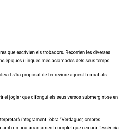
obres que escrivien els trobadors. Recorrien les diverses
ions èpiques i líriques més aclamades dels seus temps.
a I s’ha proposat de fer reviure aquest format als
erà el joglar que difongui els seus versos submergint-se en
terpretarà íntegrament l’obra “Verdaguer, ombres i
ra amb un nou arranjament complet que cercarà l’essència