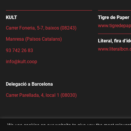
KULT
Tigre de Paper
www.tigredepap
Carrer Foneria, 5-7, baixos (08243)
Manresa (Països Catalans)
Literal, fira d’i
www.literalbcn.
93 742 26 83
info@kult.coop
Delegació a Barcelona
Carrer Parellada, 4, local 1 (08030)
We use cookies on our website to give you the most relevan
clicking “Accept All”, you consent to the use of ALL the cook