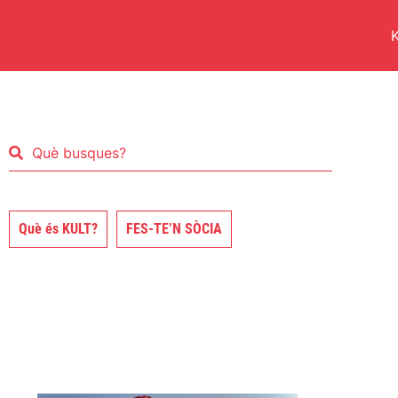
K
Què és KULT?
FES-TE’N SÒCIA