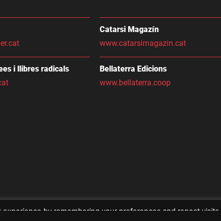
Catarsi Magazín
er.cat
www.catarsimagazin.cat
dees i llibres radicals
Bellaterra Edicions
cat
www.bellaterra.coop
t experience by remembering your preferences and repeat visits
ies. However, you may visit "Cookie Settings" to provide a control