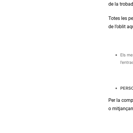
de la troba
Totes les pe
de l’oblit a
Els me
l’entra
PERSO
Per la compr
o mitjançan