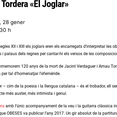
Tordera «El Joglar»
, 28 gener
:30 h
egles XII i XIII els joglars eren els encarregats d’interpretar les 
es i palaus dels regnes per cantar-hi els versos de les composic
memorem 120 anys de la mort de Jacint Verdaguer i Arnau Torder
 per tal d’homenatjar l’efemèride.
 – cim de la poesia i la llengua catalana – és el trobador, ell s
cte més auster, més intimista i genuí.
era
amb l’únic acompanyament de la veu i la guitarra clàssica in
ue OBESES va publicar l’any 2017. Un gir absolut de la partitu