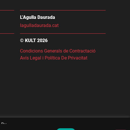
L’Agulla Daurada
lagulladaurada.cat
© KULT 2026
Condicions Generals de Contractació
Avís Legal i Política De Privacitat
. By
led
Configuració
Accepta totes