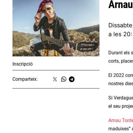
Arnau 
Dissabte
a les 20
Durant els s
corts, plac
Inscripció
El 2022 com
Comparteix:
nostres dies
Si Verdaguer
el seu proje
Arnau Tord
maduixes” q