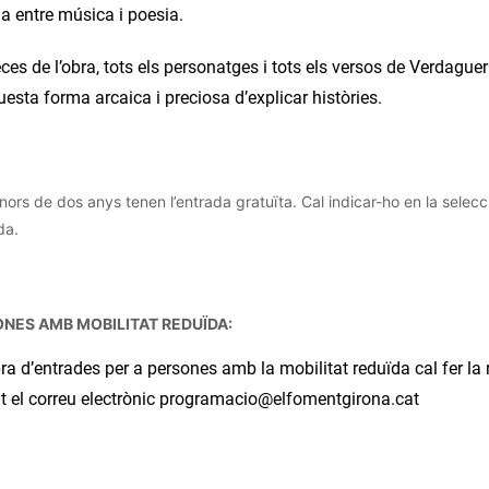
da entre música i poesia.
ces de l’obra, tots els personatges i tots els versos de Verdagu
questa forma arcaica i preciosa d’explicar històries.
nors de dos anys tenen l’entrada gratuïta. Cal indicar-ho en la selec
da.
NES AMB MOBILITAT REDUÏDA:
a d’entrades per a persones amb la mobilitat reduïda cal fer la 
t el correu electrònic programacio@elfomentgirona.cat