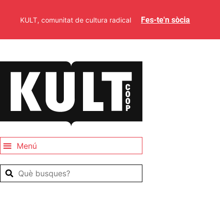
Fes-te'n sòcia
KULT, comunitat de cultura radical