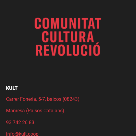
KULT
Carrer Foneria, 5-7, baixos (08243)
Manresa (Països Catalans)
93 742 26 83
info@kult.coop