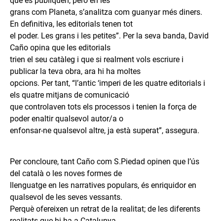
que es publiquen, però en les
grans com Planeta, s’analitza com guanyar més diners.
En definitiva, les editorials tenen tot
el poder. Les grans i les petites”. Per la seva banda, David
Caño opina que les editorials
trien el seu catàleg i que si realment vols escriure i
publicar la teva obra, ara hi ha moltes
opcions. Per tant, “l’antic ‘imperi de les quatre editorials i
els quatre mitjans de comunicació
que controlaven tots els processos i tenien la força de
poder enaltir qualsevol autor/a o
enfonsar-ne qualsevol altre, ja està superat”, assegura.
Per concloure, tant Caño com S.Piedad opinen que l’ús
del català o les noves formes de
llenguatge en les narratives populars, és enriquidor en
qualsevol de les seves vessants.
Perquè ofereixen un retrat de la realitat; de les diferents
realitats que hi ha a Catalunya.