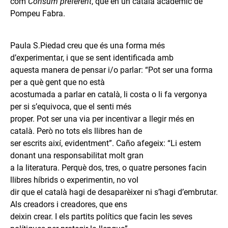
com
Consum preferent
, que en un català acadèmic de
Pompeu Fabra.
Paula S.Piedad creu que és una forma més
d’experimentar, i que se sent identificada amb
aquesta manera de pensar i/o parlar: “Pot ser una forma
per a què gent que no està
acostumada a parlar en català, li costa o li fa vergonya
per si s’equivoca, que el senti més
proper. Pot ser una via per incentivar a llegir més en
català. Però no tots els llibres han de
ser escrits així, evidentment”. Caño afegeix: “Li estem
donant una responsabilitat molt gran
a la literatura. Perquè dos, tres, o quatre persones facin
llibres híbrids o experimentin, no vol
dir que el català hagi de desaparèixer ni s’hagi d’embrutar.
Als creadors i creadores, que ens
deixin crear. I els partits polítics que facin les seves