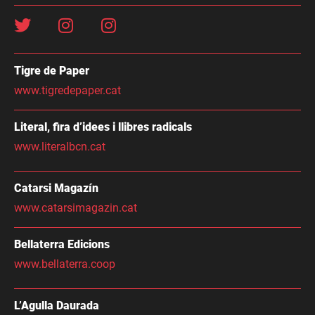
Tigre de Paper
www.tigredepaper.cat
Literal, fira d’idees i llibres radicals
www.literalbcn.cat
Catarsi Magazín
www.catarsimagazin.cat
Bellaterra Edicions
www.bellaterra.coop
L’Agulla Daurada