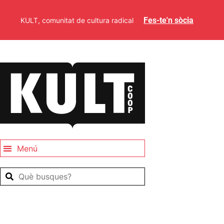
Fes-te'n sòcia
KULT, comunitat de cultura radical