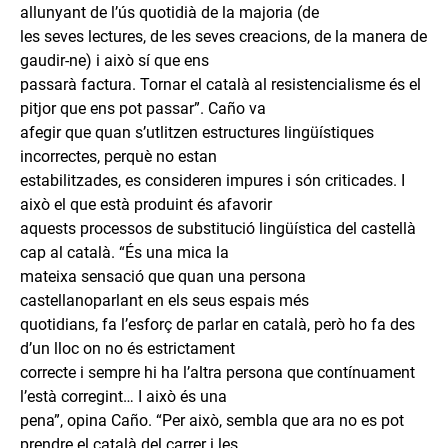
allunyant de l’ús quotidià de la majoria (de
les seves lectures, de les seves creacions, de la manera de
gaudir-ne) i això sí que ens
passarà factura. Tornar el català al resistencialisme és el
pitjor que ens pot passar”. Caño va
afegir que quan s’utlitzen estructures lingüístiques
incorrectes, perquè no estan
estabilitzades, es consideren impures i són criticades. I
això el que està produint és afavorir
aquests processos de substitució lingüística del castellà
cap al català. “És una mica la
mateixa sensació que quan una persona
castellanoparlant en els seus espais més
quotidians, fa l’esforç de parlar en català, però ho fa des
d’un lloc on no és estrictament
correcte i sempre hi ha l’altra persona que contínuament
l’està corregint… I això és una
pena”, opina Caño. “Per això, sembla que ara no es pot
prendre el català del carrer i les