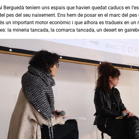
Al Berguedà teníem uns espais que havien quedat caducs en l’es
del pes del seu naixement. Ens hem de posar en el marc del pes de
 és un important motor econòmic i que alhora es tradueix en un mo
es: la mineria tancada, la comarca tancada, un desert en gairebé 