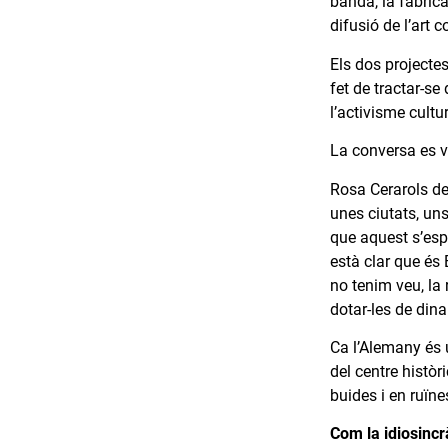
banda, la fàbrica 
difusió de l’art 
Els dos projecte
fet de tractar-s
l’activisme cultur
La conversa es va
Rosa Cerarols de
unes ciutats, uns
que aquest s’espa
està clar que és
no tenim veu, la
dotar-les de din
Ca l’Alemany és 
del centre històr
buides i en ruïn
Com la idiosincr