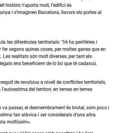
 històric t’aporta molt, l’edifici és
ya i s’imaginen Barcelona, llavors els portes al
 les diferències territorials: “Hi ha perifèries i
per fer segons quines coses, per moltes ganes que en
. Les realitats són molt diverses, per tant els
s plegats ens beneficiem de lo bo que té cadascú.
guit de revulsius a nivell de conflictes territorials,
 l’autoestima del territori, en temes en temes
no va passar, el desmembrament és brutal, som pocs i
tima tan atàvica i ser considerats d’una altra
sta moltíssim».