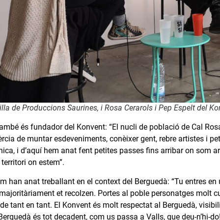
illa de Produccions Saurines, i Rosa Cerarols i Pep Espelt del Ko
també és fundador del Konvent: “El nucli de població de Cal Rosa
èrcia de muntar esdeveniments, conèixer gent, rebre artistes i p
ica, i d’aquí hem anat fent petites passes fins arribar on som 
territori on estem”.
om han anat treballant en el context del Berguedà: “Tu entres en 
majoritàriament et recolzen. Portes al poble personatges molt cu
a de tant en tant. El Konvent és molt respectat al Berguedà, vis
 Berguedà és tot decadent, com us passa a Valls, que deu-n’hi-d