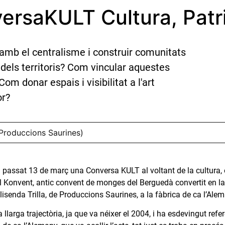
rsaKULT Cultura, Patrim
amb el centralisme i construir comunitats
 dels territoris? Com vincular aquestes
om donar espais i visibilitat a l'art
or?
 (Produccions Saurines)
el passat 13 de març una Conversa KULT al voltant de la cultura, el
l Konvent, antic convent de monges del Berguedà convertit en lab
isenda Trilla, de Produccions Saurines, a la fàbrica de ca l’Alem
 llarga trajectòria, ja que va néixer el 2004, i ha esdevingut re