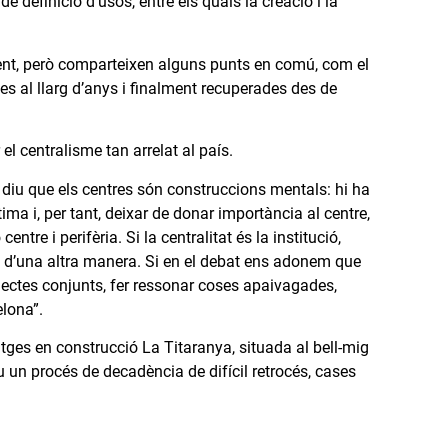
de definició d’usos, entre els quals la creació i la
erent, però comparteixen alguns punts en comú, com el
es al llarg d’anys i finalment recuperades des de
el centralisme tan arrelat al país.
 diu que els centres són construccions mentals: hi ha
ima i, per tant, deixar de donar importància al centre,
tre i perifèria. Si la centralitat és la institució,
em d’una altra manera. Si en el debat ens adonem que
ojectes conjunts, fer ressonar coses apaivagades,
elona”.
tges en construcció La Titaranya, situada al bell-mig
iu un procés de decadència de difícil retrocés, cases