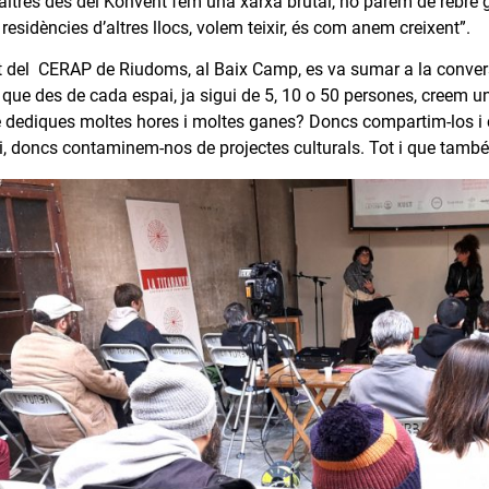
altres des del Konvent fem una xarxa brutal, no parem de rebre 
sidències d’altres llocs, volem teixir, és com anem creixent”.
t del CERAP de Riudoms, al Baix Camp, es va sumar a la conver
t que des de cada espai, ja sigui de 5, 10 o 50 persones, creem
e dediques moltes hores i moltes ganes? Doncs compartim-los i
i, doncs contaminem-nos de projectes culturals. Tot i que també 