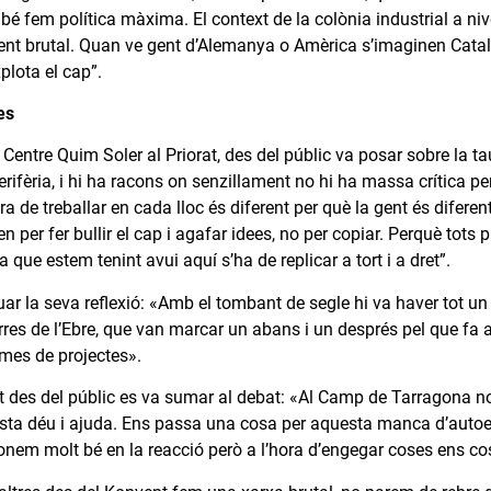
bé fem política màxima. El context de la colònia industrial a nivell
nt brutal. Quan ve gent d’Alemanya o Amèrica s’imaginen Catalun
plota el cap”.
es
 Centre Quim Soler al Priorat, des del públic va posar sobre la taula
perifèria, i hi ha racons on senzillament no hi ha massa crítica 
a de treballar en cada lloc és diferent per què la gent és diferent
en per fer bullir el cap i agafar idees, no per copiar. Perquè tot
que estem tenint avui aquí s’ha de replicar a tort i a dret”.
ar la seva reflexió: «Amb el tombant de segle hi va haver tot un se
rres de l’Ebre, que van marcar un abans i un després pel que fa a
temes de projectes».
nt des del públic es va sumar al debat: «Al Camp de Tarragona 
costa déu i ajuda. Ens passa una cosa per aquesta manca d’autoes
onem molt bé en la reacció però a l’hora d’engegar coses ens co