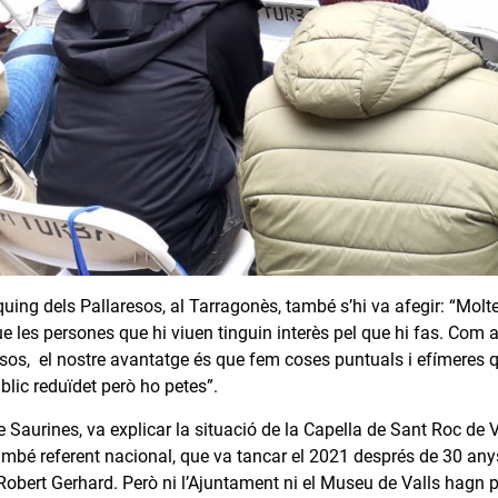
quing dels Pallaresos, al Tarragonès, també s’hi va afegir: “Molt
e les persones que hi viuen tinguin interès pel que hi fas. Com
esos, el nostre avantatge és que fem coses puntuals i efímeres qu
blic reduïdet però ho petes”.
de Saurines, va explicar la situació de la Capella de Sant Roc de 
mbé referent nacional, que va tancar el 2021 després de 30 anys 
 Robert Gerhard. Però ni l’Ajuntament ni el Museu de Valls hagn