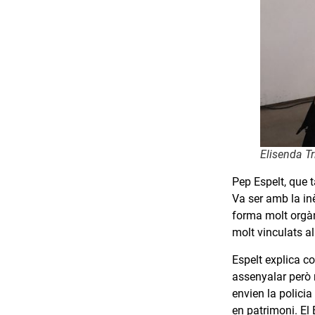
Elisenda Tr
Pep Espelt, que 
Va ser amb la in
forma molt orgàn
molt vinculats al 
Espelt explica c
assenyalar però 
envien la polici
en patrimoni. El