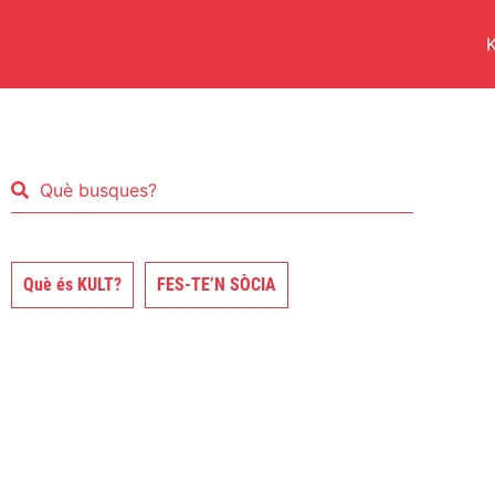
K
Què és KULT?
FES-TE’N SÒCIA