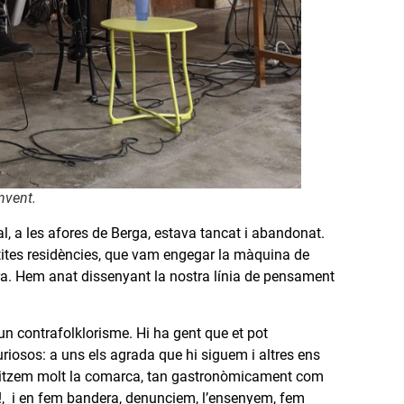
nvent.
l, a les afores de Berga, estava tancat i abandonat.
etites residències, que vam engegar la màquina de
ara. Hem anat dissenyant la nostra línia de pensament
un contrafolklorisme. Hi ha gent que et pot
riosos: a uns els agrada que hi siguem i altres ens
ibilitzem molt la comarca, tan gastronòmicament com
o!, i en fem bandera, denunciem, l’ensenyem, fem