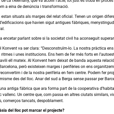
de ca l’Alemany, que va acollir l’acte, tot just es troba en procés 
com a eina de denúncia i transformació.
s estan situats als marges del relat oficial. Tenen un origen dif
e d’edificacions que havien sigut antigues fàbriques, menystingud
al.
 encetar parlant sobre si la societat civil ha aconseguit superar 
l Konvent va ser clara: “Desconstruïm-lo. La nostra pràctica ens
 ritmes i unes institucions. Ens hem de fer més forts en l’autoest
vili ell mateix. Al Konvent hem deixat de banda aquesta relació cen
 Barcelona, però existeixen marges i perifèries on ens organitz
 reconvertim i de la nostra perifèria en fem centre. Podem fer pr
amisme des del lloc. Anar del sud a Berga sense passar per Barc
una antiga fàbrica que ara forma part de la cooperativa d’habita
ic vallenc. Un centre que, com passa en altres ciutats similars, v
es, comerços tancats, despoblament.
àsia del lloc pot marcar el projecte?