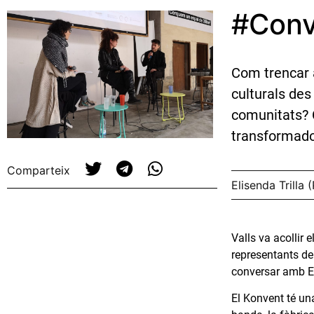
#Conve
Com trencar 
culturals des
comunitats? C
transformad
Comparteix
Elisenda Trilla
Valls va acollir 
representants de
conversar amb El
El Konvent té una