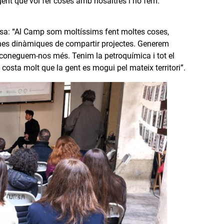
gent que vol fer coses amb nosaltres i ho fem.
sa: “Al Camp som moltíssims fent moltes coses,
 unes dinàmiques de compartir projectes. Generem
 coneguem-nos més. Tenim la petroquímica i tot el
costa molt que la gent es mogui pel mateix territori”.