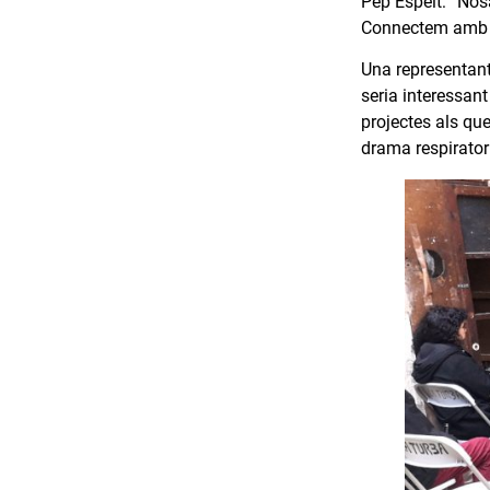
Pep Espelt: “Nos
Connectem amb re
Una representan
seria interessan
projectes als qu
drama respirator