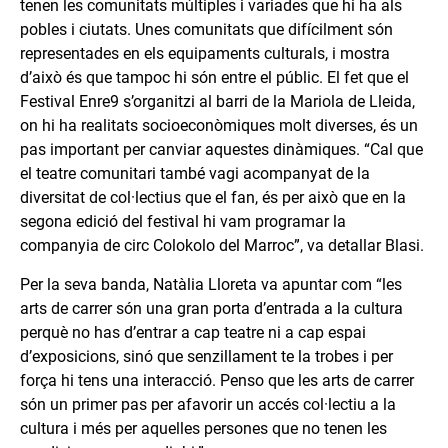
tenen les comunitats múltiples i variades que hi ha als
pobles i ciutats. Unes comunitats que difícilment són
representades en els equipaments culturals, i mostra
d’això és que tampoc hi són entre el públic. El fet que el
Festival Enre9 s’organitzi al barri de la Mariola de Lleida,
on hi ha realitats socioeconòmiques molt diverses, és un
pas important per canviar aquestes dinàmiques. “Cal que
el teatre comunitari també vagi acompanyat de la
diversitat de col·lectius que el fan, és per això que en la
segona edició del festival hi vam programar la
companyia de circ Colokolo del Marroc”, va detallar Blasi.
Per la seva banda, Natàlia Lloreta va apuntar com “les
arts de carrer són una gran porta d’entrada a la cultura
perquè no has d’entrar a cap teatre ni a cap espai
d’exposicions, sinó que senzillament te la trobes i per
força hi tens una interacció. Penso que les arts de carrer
són un primer pas per afavorir un accés col·lectiu a la
cultura i més per aquelles persones que no tenen les