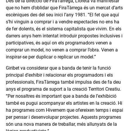
Des de la direcció de FiraTàrrega, Lloreta va manifestar
que no hem d’oblidar que FiraTàrrega és un mercat d’arts
escèniques des del seu inici l’any 1981. “El fet que aquí
s’hi vinguin a comprar i a vendre espectacles no ens ha
de fer dolents, és el sistema capitalista que vivim. En els
darrers anys hem intentat introduir propostes inclusives i
participatives, és aquí on els programadors venen a
comprar un model, no venen a comprar l’obra. Venen a
inspirar-se per duplicar o replicar un model.”
Giribet va considerar que a banda de tenir la funció
principal d’exhibir i relacionar els programadors i els
professionals, FiraTàrrega també impulsa des de fa deu
anys el programa de suport a la creació Territori Creatiu.
“Per nosaltres és important que a banda de l’exhibició
també es pugui acompanyar els artistes en la creació. Hi
ha programes com Hivernem que ofereixen temps i espai
per pensar i desenvolupar projectes. Aquests programes
són una nova manera de treballar, més allunyats de la