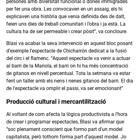
persones amb diversitat funcional o dones immigrades
per fer una obra. Les convocaven en un assaig, els hi
explicaven una història que venia definida des de dalt,
feien uns dies de treball comunitari i l’obra i ja està. La
cultura ha de ser permeable i crear pòsit”, va concloure.
Blasi va acabar la seva intervenció en aquest bloc posant
d’exemple l’espectacle de Chicharrón dedicat a la fusió
del circ i el flamenc. “Aquest espectacle va venir a actuar
al barri de la Mariola, el barri on hi ha més concentració
de gitanos en nivell percentual. Tota la setmana va estar
fent un taller amb els nens i nenes gitanos del barri. El dia
de l’espectacle va omplir el passi, va ser emocionant”
Producció cultural i mercantilització
Al voltant de com afecta la lògica productivista a l’hora
de crear i programar espectacles, Blasi va afirmar que
“soc plenament conscient que formo part d’un model
capitalista, però tothom forma part d’aquest model. Jo