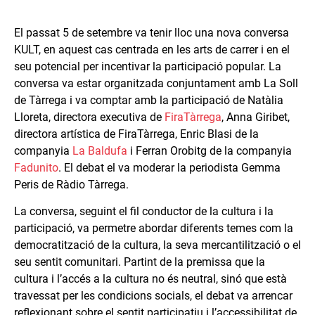
El passat 5 de setembre va tenir lloc una nova conversa
KULT, en aquest cas centrada en les arts de carrer i en el
seu potencial per incentivar la participació popular. La
conversa va estar organitzada conjuntament amb La Soll
de Tàrrega i va comptar amb la participació de Natàlia
Lloreta, directora executiva de
FiraTàrrega
, Anna Giribet,
directora artística de FiraTàrrega, Enric Blasi de la
companyia
La Baldufa
i Ferran Orobitg de la companyia
Fadunito
. El debat el va moderar la periodista Gemma
Peris de Ràdio Tàrrega.
La conversa, seguint el fil conductor de la cultura i la
participació, va permetre abordar diferents temes com la
democratització de la cultura, la seva mercantilització o el
seu sentit comunitari. Partint de la premissa que la
cultura i l’accés a la cultura no és neutral, sinó que està
travessat per les condicions socials, el debat va arrencar
reflexionant sobre el sentit participatiu i l’accessibilitat de