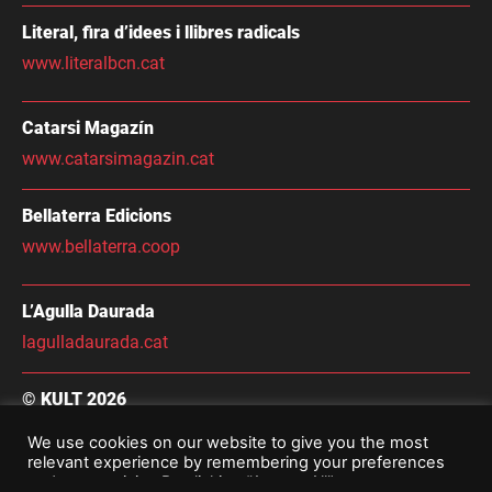
Literal, fira d’idees i llibres radicals
www.literalbcn.cat
Catarsi Magazín
www.catarsimagazin.cat
Bellaterra Edicions
www.bellaterra.coop
L’Agulla Daurada
lagulladaurada.cat
© KULT 2026
Condicions Generals de Contractació
We use cookies on our website to give you the most
relevant experience by remembering your preferences
Avís Legal i Política De Privacitat
and repeat visits. By clicking “Accept All”, you consent to