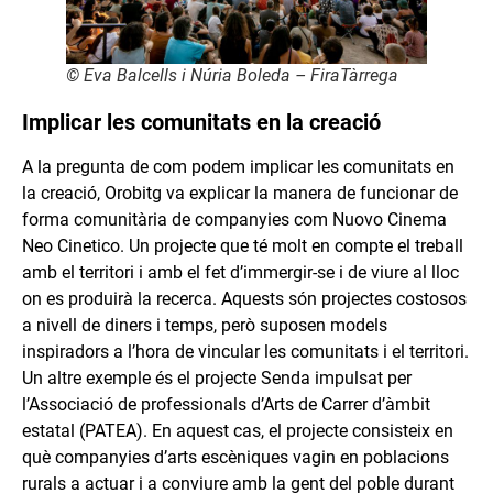
© Eva Balcells i Núria Boleda – FiraTàrrega
Implicar les comunitats en la creació
A la pregunta de com podem implicar les comunitats en
la creació, Orobitg va explicar la manera de funcionar de
forma comunitària de companyies com Nuovo Cinema
Neo Cinetico. Un projecte que té molt en compte el treball
amb el territori i amb el fet d’immergir-se i de viure al lloc
on es produirà la recerca. Aquests són projectes costosos
a nivell de diners i temps, però suposen models
inspiradors a l’hora de vincular les comunitats i el territori.
Un altre exemple és el projecte Senda impulsat per
l’Associació de professionals d’Arts de Carrer d’àmbit
estatal (PATEA). En aquest cas, el projecte consisteix en
què companyies d’arts escèniques vagin en poblacions
rurals a actuar i a conviure amb la gent del poble durant