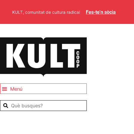
Fes-te'n sòcia
KULT, comunitat de cultura radical