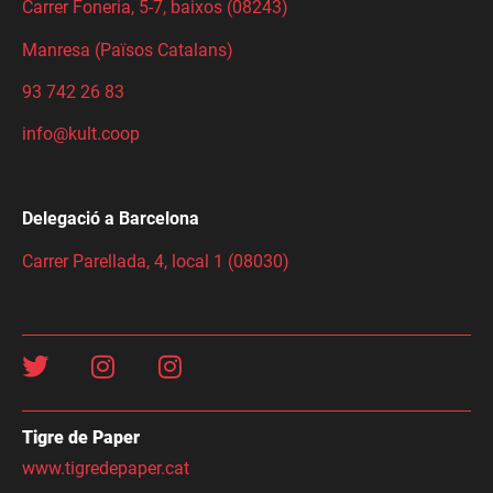
Carrer Foneria, 5-7, baixos (08243)
Manresa (Països Catalans)
93 742 26 83
info@kult.coop
Delegació a Barcelona
Carrer Parellada, 4, local 1 (08030)
Tigre de Paper
www.tigredepaper.cat