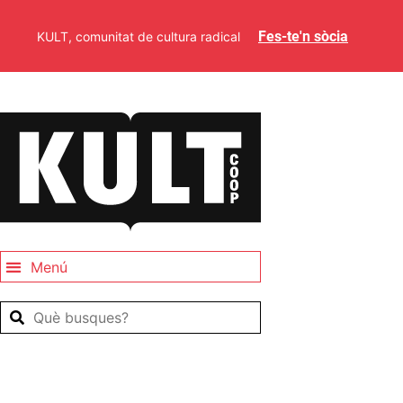
Fes-te'n sòcia
KULT, comunitat de cultura radical