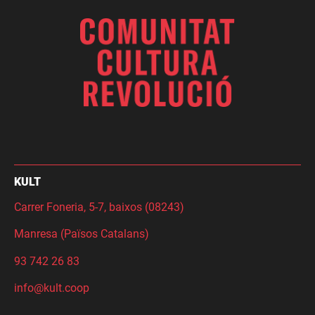
KULT
Carrer Foneria, 5-7, baixos (08243)
Manresa (Països Catalans)
93 742 26 83
info@kult.coop